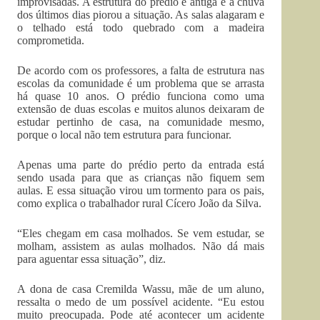
improvisadas. A estrutura do prédio é antiga e a chuva
dos últimos dias piorou a situação. As salas alagaram e
o telhado está todo quebrado com a madeira
comprometida.
De acordo com os professores, a falta de estrutura nas
escolas da comunidade é um problema que se arrasta
há quase 10 anos. O prédio funciona como uma
extensão de duas escolas e muitos alunos deixaram de
estudar pertinho de casa, na comunidade mesmo,
porque o local não tem estrutura para funcionar.
Apenas uma parte do prédio perto da entrada está
sendo usada para que as crianças não fiquem sem
aulas. E essa situação virou um tormento para os pais,
como explica o trabalhador rural Cícero João da Silva.
“Eles chegam em casa molhados. Se vem estudar, se
molham, assistem as aulas molhados. Não dá mais
para aguentar essa situação”, diz.
A dona de casa Cremilda Wassu, mãe de um aluno,
ressalta o medo de um possível acidente. “Eu estou
muito preocupada. Pode até acontecer um acidente