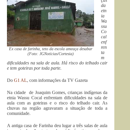
ças
da
etn
ia
Wa
ssu
Co
cal
enf
ren
Ex casa de farinha, teto da escola ameaça desabar
ta
(Foto: JGNotícias/Cortesia)
m
dificuldades na sala de aula. Há risco do telhado cair
e tem goteiras por toda parte.
Do
G1 AL
, com informações da TV Gazeta
Na cidade de Joaquim Gomes, crianças indígenas da
etnia Wassu Cocal enfrentam dificuldades na sala de
aula com as goteiras e o risco do telhado cair. As
chuvas na região agravaram a situação de toda a
comunidade.
A antiga casa de Farinha deu lugar a três salas de aula