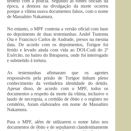
tiroteio com a polícia. Segundo as fontes oficiais da
época, a demora na divulgação da morte ocorreu
porque a vítima usava documentos falsos, com o nome
de Massahiro Nakamura.
No entanto, o MPF contesta a versão oficial com base
no depoimento de duas testemunhas: André Tsutomu
Ota e Francisco Carlos de Andrade, presos na mesma
data. De acordo com os depoimentos, Torigoe foi
ferido e levado ainda com vida ao DOI-Codi do 2º
Exército, no bairro do Ibirapuera, onde foi interrogado
e submetido à tortura.
As testemunhas afirmaram que os agentes
responsáveis pela prisão de Torigoe tinham pleno
conhecimento da verdadeira identidade do detido.
Apesar disso, de acordo com o MPF, todos os
documentos a respeito da morte da vítima, inclusive o
laudo de necropsia, a certidão de óbito e o registro no
cemitério, foram elaborados em nome de Massahiro
Nakamura.
Para o MPF, além de utilizarem o nome falso nos
documentos de óbito e de sepultarem clandestinamente