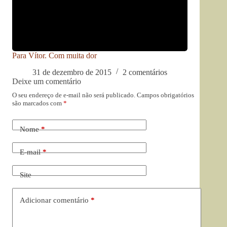
Para Vítor. Com muita dor
31 de dezembro de 2015
2 comentários
Deixe um comentário
O seu endereço de e-mail não será publicado.
Campos obrigatórios
são marcados com
*
Nome
*
E-mail
*
Site
Adicionar comentário
*