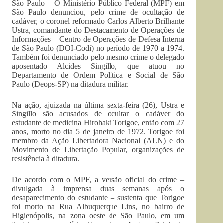
São Paulo – O Ministério Público Federal (MPF) em
São Paulo denunciou, pelo crime de ocultação de
cadáver, o coronel reformado Carlos Alberto Brilhante
Ustra, comandante do Destacamento de Operações de
Informações – Centro de Operações de Defesa Interna
de São Paulo (DOI-Codi) no período de 1970 a 1974.
Também foi denunciado pelo mesmo crime o delegado
aposentado Alcides Singillo, que atuou no
Departamento de Ordem Política e Social de São
Paulo (Deops-SP) na ditadura militar.
Na ação, ajuizada na última sexta-feira (26), Ustra e
Singillo são acusados de ocultar o cadáver do
estudante de medicina Hirohaki Torigoe, então com 27
anos, morto no dia 5 de janeiro de 1972. Torigoe foi
membro da Ação Libertadora Nacional (ALN) e do
Movimento de Libertação Popular, organizações de
resistência à ditadura.
De acordo com o MPF, a versão oficial do crime –
divulgada à imprensa duas semanas após o
desaparecimento do estudante – sustenta que Torigoe
foi morto na Rua Albuquerque Lins, no bairro de
Higienópolis, na zona oeste de São Paulo, em um