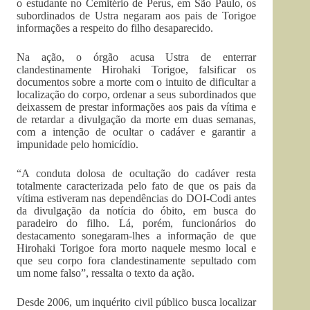
o estudante no Cemitério de Perus, em São Paulo, os
subordinados de Ustra negaram aos pais de Torigoe
informações a respeito do filho desaparecido.
Na ação, o órgão acusa Ustra de enterrar
clandestinamente Hirohaki Torigoe, falsificar os
documentos sobre a morte com o intuito de dificultar a
localização do corpo, ordenar a seus subordinados que
deixassem de prestar informações aos pais da vítima e
de retardar a divulgação da morte em duas semanas,
com a intenção de ocultar o cadáver e garantir a
impunidade pelo homicídio.
“A conduta dolosa de ocultação do cadáver resta
totalmente caracterizada pelo fato de que os pais da
vítima estiveram nas dependências do DOI-Codi antes
da divulgação da notícia do óbito, em busca do
paradeiro do filho. Lá, porém, funcionários do
destacamento sonegaram-lhes a informação de que
Hirohaki Torigoe fora morto naquele mesmo local e
que seu corpo fora clandestinamente sepultado com
um nome falso”, ressalta o texto da ação.
Desde 2006, um inquérito civil público busca localizar