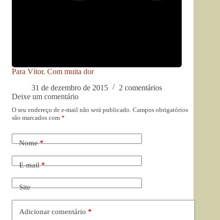
Para Vítor. Com muita dor
31 de dezembro de 2015
2 comentários
Deixe um comentário
O seu endereço de e-mail não será publicado.
Campos obrigatórios
são marcados com
*
Nome
*
E-mail
*
Site
Adicionar comentário
*