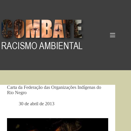
Pular
para
o
conteúdo
Carta da Federação das Organizações Indígenas do
Rio Negro
30 de abril de 2013