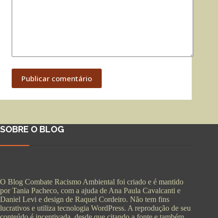
Publicar comentário
SOBRE O BLOG
O Blog Combate Racismo Ambiental foi criado e é mantido
por Tania Pacheco, com a ajuda de Ana Paula Cavalcanti e
Daniel Levi e design de Raquel Cordeiro. Não tem fins
lucrativos e utiliza tecnologia WordPress. A reprodução de seu
conteúdo é incentivada, desde que citando a fonte e também