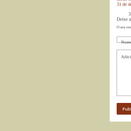
31 de d
3
Deixe 
O seu en
Nom
Adici
Pub