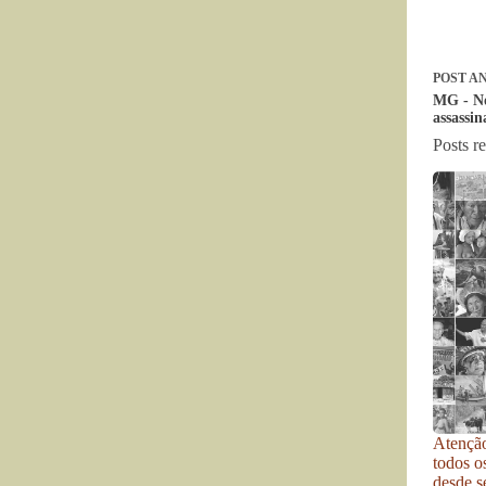
POST
AN
MG - No
assassi
Posts r
Atenção
todos o
desde se