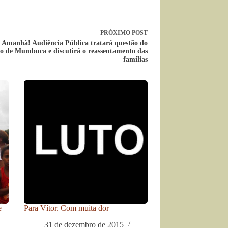
PRÓXIMO
POST
Amanhã! Audiência Pública tratará questão do
 de Mumbuca e discutirá o reassentamento das
famílias
e
Para Vítor. Com muita dor
31 de dezembro de 2015