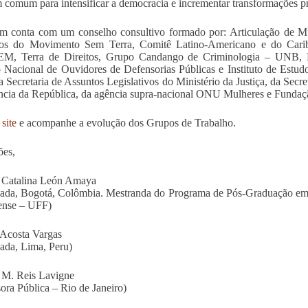
 comum para intensificar a democracia e incrementar transformações pr
 conta com um conselho consultivo formado por: Articulação de Mul
s do Movimento Sem Terra, Comitê Latino-Americano e do Carib
, Terra de Direitos, Grupo Candango de Criminologia – UNB, L
 Nacional de Ouvidores de Defensorias Públicas e Instituto de Est
a Secretaria de Assuntos Legislativos do Ministério da Justiça, da Secre
ncia da República, da agência supra-nacional ONU Mulheres e Fundaç
site
e acompanhe a evolução dos Grupos de Trabalho.
ões,
 Catalina León Amaya
da, Bogotá, Colômbia. Mestranda do Programa de Pós-Graduação em S
ense – UFF)
Acosta Vargas
da, Lima, Peru)
 M. Reis Lavigne
ora Pública – Rio de Janeiro)