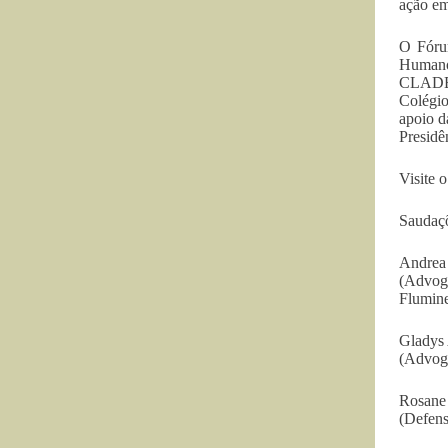
ação em
O Fórum
Humano
CLADEM
Colégio
apoio d
Presidê
Visite o
Saudaç
Andrea
(Advoga
Flumin
Gladys 
(Advoga
Rosane
(Defens