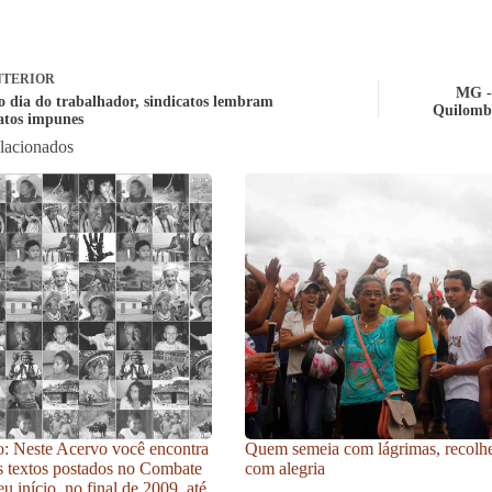
TERIOR
MG - 
 dia do trabalhador, sindicatos lembram
Quilombo
natos impunes
elacionados
: Neste Acervo você encontra
Quem semeia com lágrimas, recolh
s textos postados no Combate
com alegria
u início, no final de 2009, até