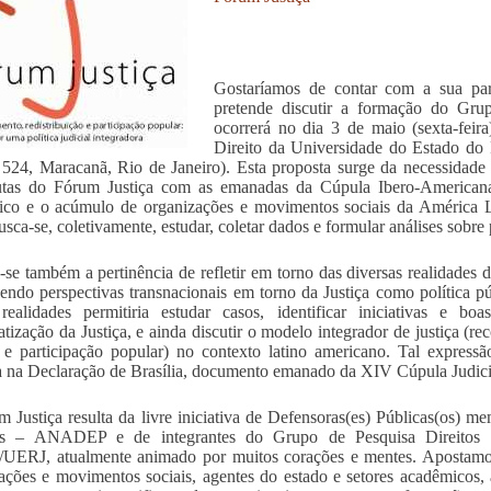
Gostaríamos de contar com a sua par
pretende discutir a formação do Gru
ocorrerá no dia 3 de maio (sexta-feir
Direito da Universidade do Estado do
 524, Maracanã, Rio de Janeiro). Esta proposta surge da necessidade 
utas do Fórum Justiça com as emanadas da Cúpula Ibero-Americana 
co e o acúmulo de organizações e movimentos sociais da América Lat
busca-se, coletivamente, estudar, coletar dados e formular análises sobre
a-se também a pertinência de refletir em torno das diversas realidades 
ndo perspectivas transnacionais em torno da Justiça como política pú
realidades permitiria estudar casos, identificar iniciativas e bo
tização da Justiça, e ainda discutir o modelo integrador de justiça (re
 e participação popular) no contexto latino americano. Tal expressão
a na Declaração de Brasília, documento emanado da XIV Cúpula Judici
 Justiça resulta da livre iniciativa de Defensoras(es) Públicas(os) 
os – ANADEP e de integrantes do Grupo de Pesquisa Direitos 
UERJ, atualmente animado por muitos corações e mentes. Apostamo
ações e movimentos sociais, agentes do estado e setores acadêmicos, a