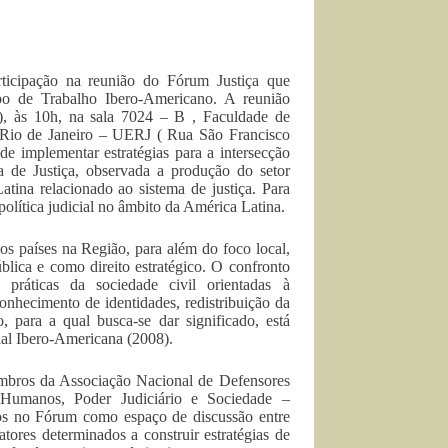
ticipação na reunião do Fórum Justiça que
po de Trabalho Ibero-Americano. A reunião
a), às 10h, na sala 7024 – B , Faculdade de
 Rio de Janeiro – UERJ ( Rua São Francisco
de implementar estratégias para a intersecção
de Justiça, observada a produção do setor
ina relacionado ao sistema de justiça. Para
 política judicial no âmbito da América Latina.
dos países na Região, para além do foco local,
blica e como direito estratégico. O confronto
as práticas da sociedade civil orientadas à
conhecimento de identidades, redistribuição da
, para a qual busca-se dar significado, está
al Ibero-Americana (2008).
membros da Associação Nacional de Defensores
Humanos, Poder Judiciário e Sociedade –
s no Fórum como espaço de discussão entre
tores determinados a construir estratégias de