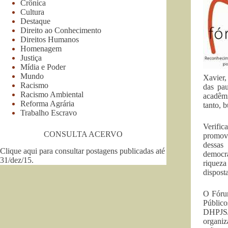
Crônica
Cultura
Destaque
Direito ao Conhecimento
Direitos Humanos
Homenagem
Justiça
Mídia e Poder
Mundo
Xavier,
Racismo
das pa
Racismo Ambiental
acadêmi
Reforma Agrária
tanto, 
Trabalho Escravo
Verific
CONSULTA ACERVO
promove
dessas 
Clique aqui para consultar postagens publicadas até
democra
31/dez/15
.
riqueza
dispost
O Fórum
Públic
DHPJS/
organiz