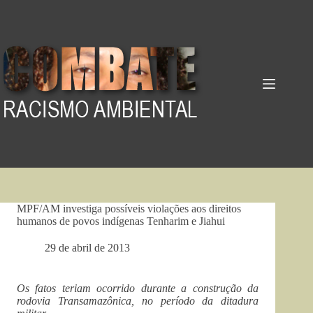
Pular
para
o
conteúdo
MPF/AM investiga possíveis violações aos direitos
humanos de povos indígenas Tenharim e Jiahui
29 de abril de 2013
Os fatos teriam ocorrido durante a construção da
rodovia Transamazônica, no período da ditadura