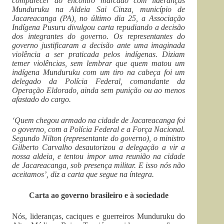
comparecer ao encontro marcado com lideranças
Munduruku na Aldeia Sai Cinza, município de
Jacareacanga (PA), no último dia 25, a Associação
Indígena Pusuru divulgou carta repudiando a decisão
dos integrantes do governo. Os representantes do
governo justificaram a decisão ante uma imaginada
violência a ser praticada pelos indígenas. Diziam
temer violências, sem lembrar que quem matou um
indígena Munduruku com um tiro na cabeça foi um
delegado da Polícia Federal, comandante da
Operação Eldorado, ainda sem punição ou ao menos
afastado do cargo.
‘Quem chegou armado na cidade de Jacareacanga foi
o governo, com a Polícia Federal e a Força Nacional.
Segundo Nilton (representante do governo), o ministro
Gilberto Carvalho desautorizou a delegação a vir a
nossa aldeia, e tentou impor uma reunião na cidade
de Jacareacanga, sob presença militar. E isso nós não
aceitamos’, diz a carta que segue na íntegra.
Carta ao governo brasileiro e à sociedade
Nós, lideranças, caciques e guerreiros Munduruku do