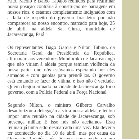
Alto, Médio e Baixo Tapajós reunidos para reafirmar
nossa posição contrária à construção de barragens em
nossos rios, e estamos completamente indignados com
a falta de respeito do governo brasileiro por não
comparecer ao nosso encontro, marcado para hoje, 25
de abril, na aldeia Sai Cinza, município de
Jacareacanga, Pará.
Os representantes Tiago Garcia e Nilton Tubino, da
Secretaria Geral da Presidência da República,
afirmaram aos vereadores Munduruku de Jacareacanga
que não viriam à aldeia porque temiam violência da
nossa parte, que nós estávamos esperando por eles
armados e com gaiolas para prendê-los. O governo
está tentando se fazer de vítima, e isso não é verdade.
Quem chegou armado na cidade de Jacareacanga foi o
governo, com a Polícia Federal e a Força Nacional.
Segundo Nilton, o ministro Gilberto Carvalho
desautorizou a delegação a vir a nossa aldeia, e tentou
impor uma reunião na cidade de Jacareacanga, sob
presença militar. E isso nós não aceitamos. Essa
reunião já tinha sido desmarcada uma vez. Ela deveria
ter acontecido no dia 10 de abril, mas por causa da
Operação Tapajós, nós ficamos com medo de um