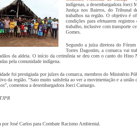
indígenas, a desembargadora Joeci
Justiça nos Bairros, do Tribunal 
trabalhos na região. O objetivo é of
condições para efetuarem registros c
trabalho, inclusive com transporte c
Gomes.
Segundo a juíza diretora do Fórum
Torres Dagostim, a comarca vai trab
adãos da aldeia. O início da cerimônia se deu com o canto do Hino 
adas pela comunidade indígena.
idade foi prestigiada por juízes da comarca, membros do Ministério Púb
tivo da região. “Saio muito satisfeita ao ver a movimentação e a união 
ios”, comentou a desembargadora Joeci Camargo.
 TJPR
 por José Carlos para Combate Racismo Ambiental.