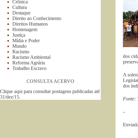
Crônica
Cultura
Destaque
Direito ao Conhecimento
Direitos Humanos
Homenagem
Justiça
Mídia e Poder
Mundo
Racismo
dos cid
Racismo Ambiental
preserv
Reforma Agrária
Trabalho Escravo
A solen
Legisla
CONSULTA ACERVO
dos índ
Clique aqui para consultar postagens publicadas até
31/dez/15
.
Fonte:
–
Enviada