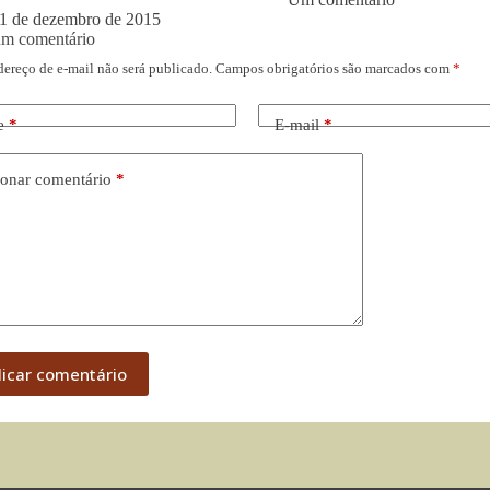
1 de dezembro de 2015
um comentário
dereço de e-mail não será publicado.
Campos obrigatórios são marcados com
*
e
*
E-mail
*
onar comentário
*
licar comentário