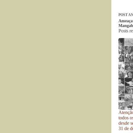
POST
AN
Ameaça 
Mangab
Posts r
Atenção
todos o
desde se
31 de d