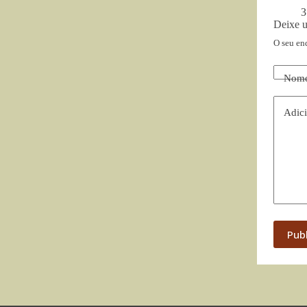
3
Deixe 
O seu en
Nom
Adici
Pub