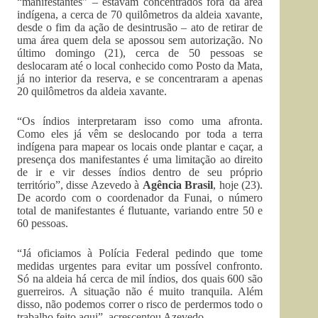
“manifestantes” – estavam concentrados fora da área
indígena, a cerca de 70 quilômetros da aldeia xavante,
desde o fim da ação de desintrusão – ato de retirar de
uma área quem dela se apossou sem autorização. No
último domingo (21), cerca de 50 pessoas se
deslocaram até o local conhecido como Posto da Mata,
já no interior da reserva, e se concentraram a apenas
20 quilômetros da aldeia xavante.
“Os índios interpretaram isso como uma afronta.
Como eles já vêm se deslocando por toda a terra
indígena para mapear os locais onde plantar e caçar, a
presença dos manifestantes é uma limitação ao direito
de ir e vir desses índios dentro de seu próprio
território”, disse Azevedo à
Agência Brasil
, hoje (23).
De acordo com o coordenador da Funai, o número
total de manifestantes é flutuante, variando entre 50 e
60 pessoas.
“Já oficiamos à Polícia Federal pedindo que tome
medidas urgentes para evitar um possível confronto.
Só na aldeia há cerca de mil índios, dos quais 600 são
guerreiros. A situação não é muito tranquila. Além
disso, não podemos correr o risco de perdermos todo o
trabalho feito aqui”, acrescentou Azevedo.