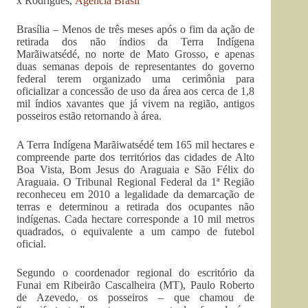
x Rodrigues,
Agência Brasil
Brasília – Menos de três meses após o fim da ação de
retirada dos não índios da Terra Indígena
Marãiwatsédé, no norte de Mato Grosso, e apenas
duas semanas depois de representantes do governo
federal terem organizado uma cerimônia para
oficializar a concessão de uso da área aos cerca de 1,8
mil índios xavantes que já vivem na região, antigos
posseiros estão retornando à área.
A Terra Indígena Marãiwatsédé tem 165 mil hectares e
compreende parte dos territórios das cidades de Alto
Boa Vista, Bom Jesus do Araguaia e São Félix do
Araguaia. O Tribunal Regional Federal da 1ª Região
reconheceu em 2010 a legalidade da demarcação de
terras e determinou a retirada dos ocupantes não
indígenas. Cada hectare corresponde a 10 mil metros
quadrados, o equivalente a um campo de futebol
oficial.
Segundo o coordenador regional do escritório da
Funai em Ribeirão Cascalheira (MT), Paulo Roberto
de Azevedo, os posseiros – que chamou de