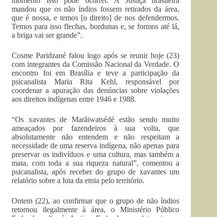
momento isso pode ocorrer. A Justiça brasileira
mandou que os não índios fossem retirados da área,
que é nossa, e temos [o direito] de nos defendermos.
Temos para isso flechas, bordunas e, se formos até lá,
a briga vai ser grande”.
Cosme Paridzané falou logo após se reunir hoje (23)
com integrantes da Comissão Nacional da Verdade. O
encontro foi em Brasília e teve a participação da
psicanalista Maria Rita Kehl, responsável por
coordenar a apuração das denúncias sobre violações
aos direitos indígenas entre 1946 e 1988.
“Os xavantes de Marãiwatsédé estão sendo muito
ameaçados por fazendeiros à sua volta, que
absolutamente não entendem e não respeitam a
necessidade de uma reserva indígena, não apenas para
preservar os indivíduos e uma cultura, mas também a
mata, com toda a sua riqueza natural”, comentou a
psicanalista, após receber do grupo de xavantes um
relatório sobre a luta da etnia pelo território.
Ontem (22), ao confirmar que o grupo de não índios
retornou ilegalmente à área, o Ministério Público