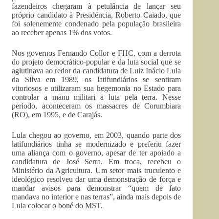
fazendeiros chegaram à petulância de lançar seu
próprio candidato à Presidência, Roberto Caiado, que
foi solenemente condenado pela população brasileira
ao receber apenas 1% dos votos.
Nos governos Fernando Collor e FHC, com a derrota
do projeto democrático-popular e da luta social que se
aglutinava ao redor da candidatura de Luiz Inácio Lula
da Silva em 1989, os latifundiários se sentiram
vitoriosos e utilizaram sua hegemonia no Estado para
controlar a manu militari a luta pela terra. Nesse
período, aconteceram os massacres de Corumbiara
(RO), em 1995, e de Carajás.
Lula chegou ao governo, em 2003, quando parte dos
latifundiários tinha se modernizado e preferiu fazer
uma aliança com o governo, apesar de ter apoiado a
candidatura de José Serra. Em troca, recebeu o
Ministério da Agricultura. Um setor mais truculento e
ideológico resolveu dar uma demonstração de força e
mandar avisos para demonstrar “quem de fato
mandava no interior e nas terras”, ainda mais depois de
Lula colocar o boné do MST.