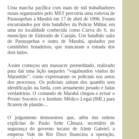
Uma marcha pacífica com mais de mil trabalhadores
rurais organizados pelo MST percorria uma rodovia de
Parauapebas a Marabá em 17 de abril de 1996. Foram
encurralados por dois batalhões da Policia Militar, em
uma no localidade conhecida como Curva do S, no
município de Eldorado de Carajás. Um batalhão saíra
de Parauapebas e outro de Marabá, apoiados por
caminhões boiadeiros, que trancaram a estrada dos
dois lados.
Assim começou um massacre premeditado, realizado
para dar uma lição naqueles “vagabundos vindos do
Maranhão”, como expressaram os policiais nos autos
dos processos. Os policiais saíram dos quartéis sem
identificação na farda, com armamento pesado e balas
verdadeiras. O comando de Marabá chegou a avisar o
Pronto Socorro e o Instituto Médico Legal (IML) para
ficarem de plantão…
O julgamento demonstrou que, além das ordens
explícitas de Paulo Sette Câmara, secretário de
segurança do governo tucano de Almir Gabriel, a
empresa Vale do Rio Doce financiou a operação,