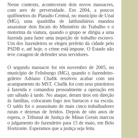
Nesse contexto, aconteceram dois novos massacres,
com ares de perversidade. Em 2004, a poucos
quilômetros do Planalto Central, no município de Unaí
(MG), uma quadrilha de latifundiários mandou
assassinar dois fiscais do Ministério do Trabalho e o
motorista da viatura, quando o grupo se dirigia a uma
fazenda para fazer uma inspeção de trabalho escravo.
Um dos fazendeiros se elegeu prefeito da cidade pelo
PSDB e, até hoje, o crime está impune. O Estado não
teve coragem de defender seus servidores.
O segundo massacre foi em novembro de 2005, no
município de Felisburgo (MG), quando o fazendeiro-
grileiro Adriano Chafik resolveu acabar com um
acampamento do MST. Chafik foi com seus pistoleiros
à fazenda e comandou pessoalmente a operação em
um sábado à tarde. No ataque, deram tiros em direção
às famílias, colocaram fogo nos barracos e na escola.
O saldo foi o assassinato de mais cinco trabalhadores
rurais e dezenas de feridos. Depois de oito anos de
espera, o Tribunal de Justiça de Minas Gerais marcou
o julgamento do fazendeiro para 15 de maio, em Belo
Horizonte. Esperamos que a justiça seja feita.