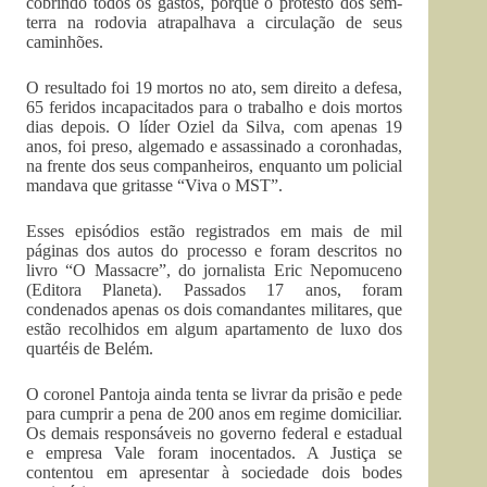
cobrindo todos os gastos, porque o protesto dos sem-
terra na rodovia atrapalhava a circulação de seus
caminhões.
O resultado foi 19 mortos no ato, sem direito a defesa,
65 feridos incapacitados para o trabalho e dois mortos
dias depois. O líder Oziel da Silva, com apenas 19
anos, foi preso, algemado e assassinado a coronhadas,
na frente dos seus companheiros, enquanto um policial
mandava que gritasse “Viva o MST”.
Esses episódios estão registrados em mais de mil
páginas dos autos do processo e foram descritos no
livro “O Massacre”, do jornalista Eric Nepomuceno
(Editora Planeta). Passados 17 anos, foram
condenados apenas os dois comandantes militares, que
estão recolhidos em algum apartamento de luxo dos
quartéis de Belém.
O coronel Pantoja ainda tenta se livrar da prisão e pede
para cumprir a pena de 200 anos em regime domiciliar.
Os demais responsáveis no governo federal e estadual
e empresa Vale foram inocentados. A Justiça se
contentou em apresentar à sociedade dois bodes