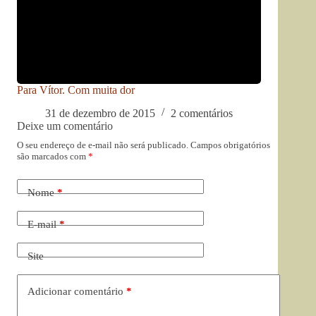
Para Vítor. Com muita dor
31 de dezembro de 2015
2 comentários
Deixe um comentário
O seu endereço de e-mail não será publicado.
Campos obrigatórios
são marcados com
*
Nome
*
E-mail
*
Site
Adicionar comentário
*