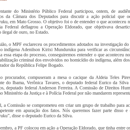
ntante do Ministério Público Federal participou, ontem, de audiên
s da Câmara dos Deputados para discutir a ação policial que o
ku, em Mato Grosso. O objetivo foi o de entender o que aconteceu 
ia Federal deflagrou a Operação Eldorado, que objetivava desarti
o ilegal de ouro, no Estado.
ião, o MPF esclareceu os procedimentos adotados na investigação do
o indígena Adenilson Kirixi Munduruku para verificar as circunstânc
a essa etapa do processo, conseguiremos entender o que aconteceu n
abilização criminal dos envolvidos no homicídio do indígena, além d
rador da República Felipe Bogado.
o procurador, compuseram a mesa o cacique da Aldeia Teles Pires
nte do Ibama, Verônica Tavares, o deputado federal Eurico da Silva
, deputado federal Anderson Ferreira. A Comissão de Direitos Human
ao Ministério da Justiça e à Polícia Federal por não mandarem represent
l, a Comissão se comprometeu em criar um grupo de trabalho para a
petente em apuração dos fatos. Nós queremos fazer parte disso e 
ku”, disse o deputado Eurico da Silva.
mbro, a PF colocou em ação a Operação Eldorado, que tinha entre os obj