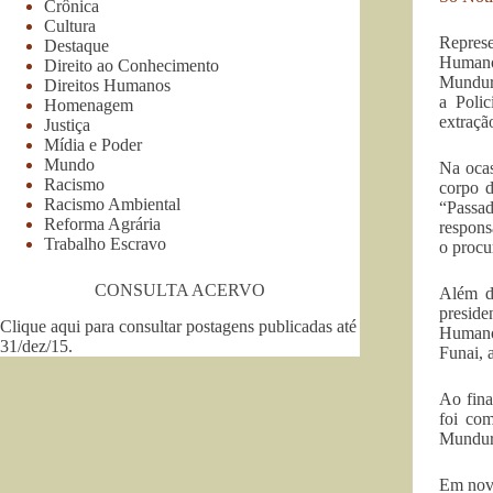
Crônica
Cultura
Represe
Destaque
Humano
Direito ao Conhecimento
Munduru
Direitos Humanos
a Polic
Homenagem
extraçã
Justiça
Mídia e Poder
Mundo
Na ocas
Racismo
corpo d
Racismo Ambiental
“Passad
Reforma Agrária
respons
Trabalho Escravo
o procu
CONSULTA ACERVO
Além d
preside
Clique aqui para consultar postagens publicadas até
Humanos
31/dez/15
.
Funai, 
Ao fina
foi com
Munduru
Em nove