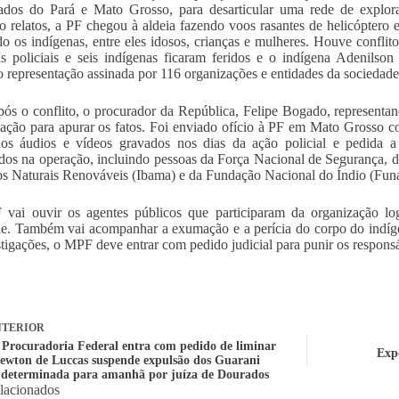
ados do Pará e Mato Grosso, para desarticular uma rede de explora
 relatos, a PF chegou à aldeia fazendo voos rasantes de helicóptero e 
do os indígenas, entre eles idosos, crianças e mulheres. Houve conflit
s policiais e seis indígenas ficaram feridos e o indígena Adenilso
 representação assinada por 116 organizações e entidades da sociedade 
ós o conflito, o procurador da República, Felipe Bogado, representan
gação para apurar os fatos. Foi enviado ofício à PF em Mato Grosso c
os áudios e vídeos gravados nos dias da ação policial e pedida a 
dos na operação, incluindo pessoas da Força Nacional de Segurança, d
s Naturais Renováveis (Ibama) e da Fundação Nacional do Índio (Funa
vai ouvir os agentes públicos que participaram da organização lo
de. Também vai acompanhar a exumação e a perícia do corpo do indí
stigações, o MPF deve entrar com pedido judicial para punir os respons
TERIOR
! Procuradoria Federal entra com pedido de liminar
Expo
Newton de Luccas suspende expulsão dos Guarani
determinada para amanhã por juíza de Dourados
elacionados