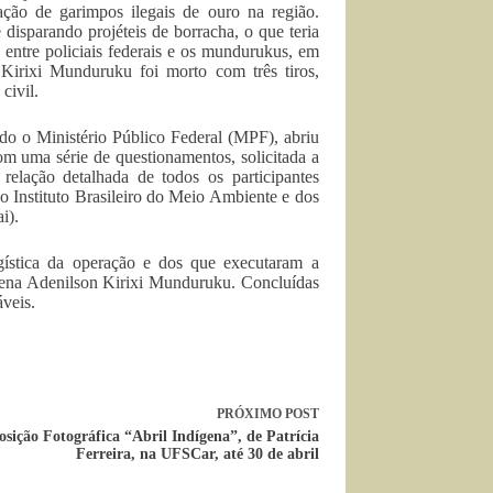
ção de garimpos ilegais de ouro na região.
disparando projéteis de borracha, o que teria
o entre policiais federais e os mundurukus, em
n Kirixi Munduruku foi morto com três tiros,
civil.
do o Ministério Público Federal (MPF), abriu
om uma série de questionamentos, solicitada a
relação detalhada de todos os participantes
o Instituto Brasileiro do Meio Ambiente e dos
i).
gística da operação e dos que executaram a
gena Adenilson Kirixi Munduruku. Concluídas
áveis.
PRÓXIMO
POST
sição Fotográfica “Abril Indígena”, de Patrícia
Ferreira, na UFSCar, até 30 de abril