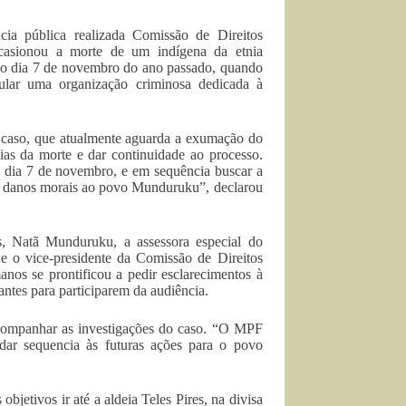
cia pública realizada Comissão de Direitos
casionou a morte de um indígena da etnia
no dia 7 de novembro do ano passado, quando
cular uma organização criminosa dedicada à
 caso, que atualmente aguarda a exumação do
ias da morte e dar continuidade ao processo.
o dia 7 de novembro, e em sequência buscar a
os danos morais ao povo Munduruku”, declarou
, Natã Munduruku, a assessora especial do
 e o vice-presidente da Comissão de Direitos
os se prontificou a pedir esclarecimentos à
antes para participarem da audiência.
companhar as investigações do caso. “O MPF
dar sequencia às futuras ações para o povo
etivos ir até a aldeia Teles Pires, na divisa