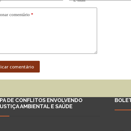
e
*
E-mail
*
onar comentário
*
licar comentário
PA DE CONFLITOS ENVOLVENDO
BOLE
JUSTIÇA AMBIENTAL E SAÚDE