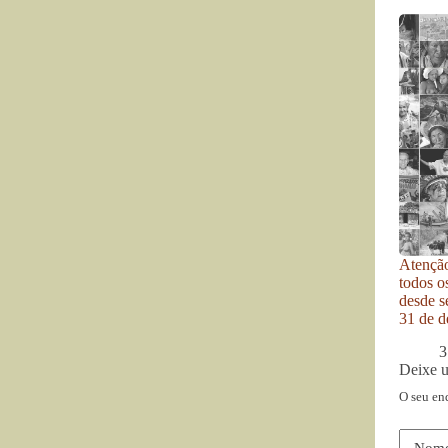
Atenção
todos o
desde se
31 de d
3
Deixe 
O seu en