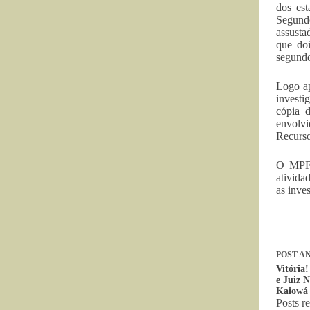
dos est
Segundo
assusta
que doi
segundo
Logo ap
investi
cópia d
envolvi
Recurso
O MPF 
ativida
as inve
POST
AN
Vitória
e Juiz 
Kaiowá 
Posts r