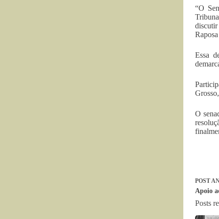
“O Sena
Tribuna
discuti
Raposa 
Essa de
demarca
Partici
Grosso,
O senad
resoluç
finalmen
POST
AN
Apoio a
Posts r