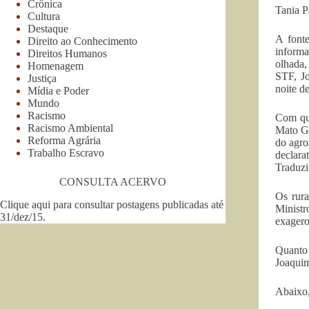
Crônica
Tania 
Cultura
Destaque
A font
Direito ao Conhecimento
informa
Direitos Humanos
olhada,
Homenagem
STF, Jo
Justiça
noite de
Mídia e Poder
Mundo
Racismo
Com qu
Racismo Ambiental
Mato Gr
Reforma Agrária
do agro
Trabalho Escravo
declar
Traduzi
CONSULTA ACERVO
Os rura
Clique aqui para consultar postagens publicadas até
Minist
31/dez/15
.
exagero
Quanto 
Joaquim
Abaixo,