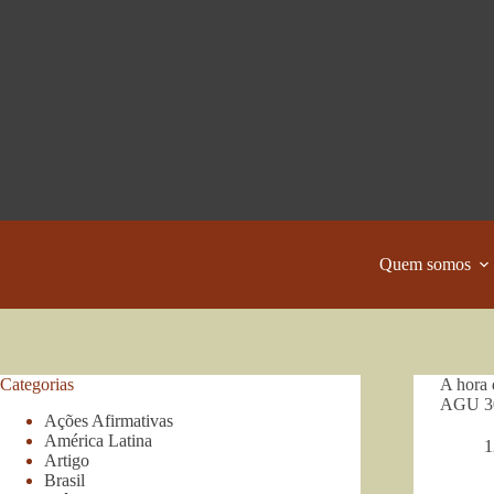
Pular
para
o
conteúdo
Quem somos
Categorias
A hora 
AGU 3
Ações Afirmativas
América Latina
1
Artigo
Brasil