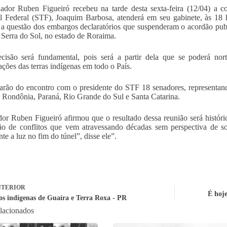
dor Ruben Figueiró recebeu na tarde desta sexta-feira (12/04) a 
l Federal (STF), Joaquim Barbosa, atenderá em seu gabinete, às 18
r a questão dos embargos declaratórios que suspenderam o acordão pu
Serra do Sol, no estado de Roraima.
cisão será fundamental, pois será a partir dela que se poderá nor
ções das terras indígenas em todo o País.
parão do encontro com o presidente do STF 18 senadores, representa
 Rondônia, Paraná, Rio Grande do Sul e Santa Catarina.
or Ruben Figueiró afirmou que o resultado dessa reunião será históri
ão de conflitos que vem atravessando décadas sem perspectiva de so
te a luz no fim do túnel”, disse ele”.
TERIOR
É hoje
os indígenas de Guaíra e Terra Roxa - PR
elacionados