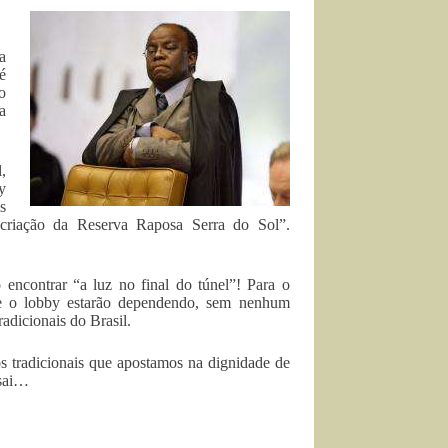
a
é
o
a
,
y
s
criação da Reserva Raposa Serra do Sol”.
 encontrar “a luz no final do túnel”! Para o
te o lobby estarão dependendo, sem nenhum
adicionais do Brasil.
os tradicionais que apostamos na dignidade de
 sai…