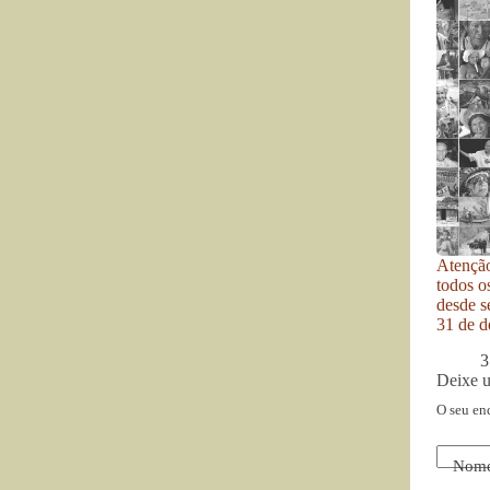
Atenção
todos o
desde se
31 de d
3
Deixe 
O seu en
Nom