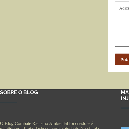
Adici
Pub
SOBRE O BLOG
MA
IN
O Blog Combate Racismo Ambiental foi criado e é
mantido por Tania Pacheco, com a ajuda de Ana Paula