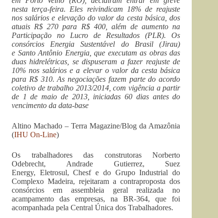
em Porto Velho (RO), decidiram entrar em greve
nesta terça-feira. Eles reivindicam 18% de reajuste
nos salários e elevação do valor da cesta básica, dos
atuais R$ 270 para R$ 400, além de aumento na
Participação no Lucro de Resultados (PLR). Os
consórcios Energia Sustentável do Brasil (Jirau)
e Santo Antônio Energia, que executam as obras das
duas hidrelétricas, se dispuseram a fazer reajuste de
10% nos salários e a elevar o valor da cesta básica
para R$ 310. As negociações fazem parte do acordo
coletivo de trabalho 2013/2014, com vigência a partir
de 1 de maio de 2013, iniciadas 60 dias antes do
vencimento da data-base
Altino Machado – Terra Magazine/Blog da Amazônia
(
IHU On-Line
)
Os trabalhadores das construtoras Norberto
Odebrecht, Andrade Gutierrez, Suez
Energy, Eletrosul, Chesf e do Grupo Industrial do
Complexo Madeira, rejeitaram a contraproposta dos
consórcios em assembleia geral realizada no
acampamento das empresas, na BR-364, que foi
acompanhada pela Central Única dos Trabalhadores.