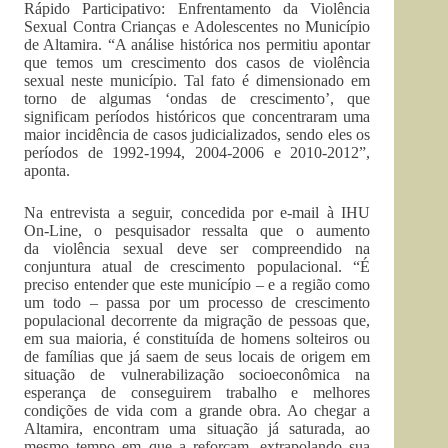
Rápido Participativo: Enfrentamento da Violência
Sexual Contra Crianças e Adolescentes no Município
de Altamira. “A análise histórica nos permitiu apontar
que temos um crescimento dos casos de violência
sexual neste município. Tal fato é dimensionado em
torno de algumas ‘ondas de crescimento’, que
significam períodos históricos que concentraram uma
maior incidência de casos judicializados, sendo eles os
períodos de 1992-1994, 2004-2006 e 2010-2012”,
aponta.
Na entrevista a seguir, concedida por e-mail à IHU
On-Line, o pesquisador ressalta que o aumento
da violência sexual deve ser compreendido na
conjuntura atual de crescimento populacional. “É
preciso entender que este município – e a região como
um todo – passa por um processo de crescimento
populacional decorrente da migração de pessoas que,
em sua maioria, é constituída de homens solteiros ou
de famílias que já saem de seus locais de origem em
situação de vulnerabilização socioeconômica na
esperança de conseguirem trabalho e melhores
condições de vida com a grande obra. Ao chegar a
Altamira, encontram uma situação já saturada, ao
mesmo tempo em que a reforçam, extrapolando sua