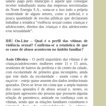
salário pago pelo município e aquele que consegue
receber trabalhando numa das empresas terceirizadas
da Norte Energia S.A., soma-se a isso tudo a própria
rotatividade de alguns setores, como o judicial, e a
pouca quantidade de escolas públicas que declararam
trabalhar a temática “violência sexual contra crianças e
adolescentes, direitos das crianças e dos adolescentes
e/ou sexualidade”.
IHU On-Line – Qual é o perfil das vítimas de
violência sexual? Confirma-se a estatística de que
os casos de abuso acontecem no âmbito familiar?
Assis Oliveira
– O perfil majoritário das vítimas é de
crianças/adolescentes mulheres entre 11 e 15 anos,
residentes de bairros da periferia e do centro da cidade,
com escolaridade de primeiro grau incompleto, ainda
que este dado da escolaridade – assim como o de
raça/cor – esteja quase ausente dos dados institucionais
apurados. Deve-se levar em conta que a ampla maioria
dos casos apurados é de abuso sexual e, nestes, os
principais agressores são pessoas que possuem alguma
relação de parentesco, amizade ou confiança com as
vítimas, sendo que as relações familiares constituem o