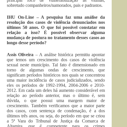
principal foco de vulnerabilização às vítimas,
sobretudo companheiros/namorados, pais e padrastos.
IHU On-Line – A pesquisa faz uma análise da
resolução dos casos de violência denunciados nos
últimos 50 anos. O que foi possível constatar em
relação a isso? É possível observar alguma
mudança de postura no tratamento desses casos ao
longo desse período?
Assis Oliveira
– A análise histórica permitiu apontar
que temos um crescimento dos casos de violência
sexual neste município. Tal fato é dimensionado em
torno de algumas ondas de crescimento, que
significam períodos históricos nos quais se concentrou
uma maior incidência de casos judicializados, sendo
eles os períodos de 1992-1994, 2004-2006 e 2010-
2012. Em cada um deles há aumento considerável em
relação ao período anterior, mas o último é, sem
dúvida, o que possui uma margem maior de
crescimento. Também verificamos que a maior parte
dos casos, com sentença de condenação, é a dos
últimos três anos, ou seja, do período em que se criou
a 5ª Vara do Tribunal de Justiça da Comarca de
Altamira, que é competente para os crimes