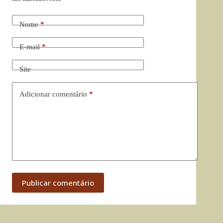
Nome
*
E-mail
*
Site
Adicionar comentário
*
Publicar comentário