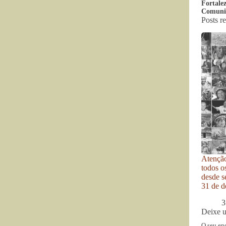
Fortale
Comunic
Posts r
Atenção
todos o
desde se
31 de d
3
Deixe 
O seu en