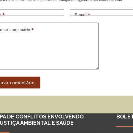
e
*
E-mail
*
onar comentário
*
licar comentário
PA DE CONFLITOS ENVOLVENDO
BOLE
JUSTIÇA AMBIENTAL E SAÚDE