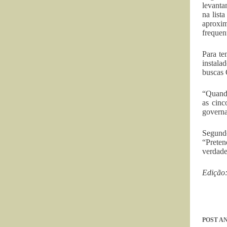
levanta
na list
aproxi
frequen
Para te
instala
buscas 
“Quando
as cinc
governa
Segundo
“Preten
verdade
Edição:
POST
AN