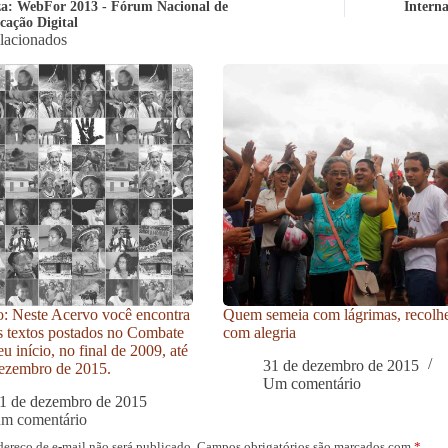
za: WebFor 2013 - Fórum Nacional de
Interna
ação Digital
elacionados
: Neste Acervo você encontra
Quem semeia com lágrimas, recolh
s textos postados no Combate
com alegria
u início, no final de 2009, até
31 de dezembro de 2015
ezembro de 2015.
Um comentário
1 de dezembro de 2015
um comentário
dereço de e-mail não será publicado.
Campos obrigatórios são marcados com
*