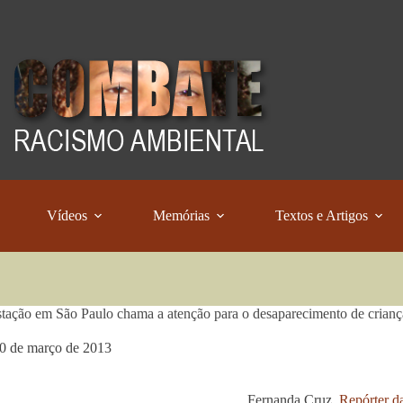
Vídeos
Memórias
Textos e Artigos
tação em São Paulo chama a atenção para o desaparecimento de criança
0 de março de 2013
Fernanda Cruz,
Repórter d