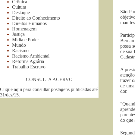
Crônica
Cultura
São Pau
Destaque
objetiv
Direito ao Conhecimento
manifes
Direitos Humanos
Homenagem
Justiça
Partici
Mídia e Poder
Bernard
Mundo
possa s
Racismo
de sua 
Racismo Ambiental
Cadastr
Reforma Agrária
Trabalho Escravo
A presi
atenção
CONSULTA ACERVO
trazer 
de uma 
Clique aqui para consultar postagens publicadas até
dor.
31/dez/15
.
“Quando
aprende
parente
do que 
Segundo