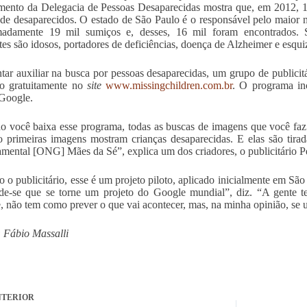
mento da Delegacia de Pessoas Desaparecidas mostra que, em 2012, 1
a de desaparecidos. O estado de São Paulo é o responsável pelo maio
madamente 19 mil sumiços e, desses, 16 mil foram encontrados. 
tes são idosos, portadores de deficiências, doença de Alzheimer e esqui
ntar auxiliar na busca por pessoas desaparecidas, um grupo de publicit
do gratuitamente no
site
www.missingchildren.com.br
. O programa in
Google.
 você baixa esse programa, todas as buscas de imagens que você faz
o primeiras imagens mostram crianças desaparecidas. E elas são tir
mental [ONG] Mães da Sé”, explica um dos criadores, o publicitário 
 o publicitário, esse é um projeto piloto, aplicado inicialmente em Sã
de-se que se torne um projeto do Google mundial”, diz. “A gente t
, não tem como prever o que vai acontecer, mas, na minha opinião, se u
 Fábio Massalli
TERIOR