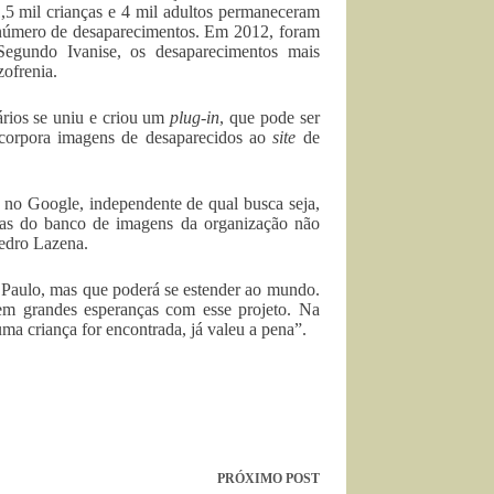
,5 mil crianças e 4 mil adultos permaneceram
r número de desaparecimentos. Em 2012, foram
Segundo Ivanise, os desaparecimentos mais
zofrenia.
ários se uniu e criou um
plug-in
, que pode ser
corpora imagens de desaparecidos ao
site
de
 no Google, independente de qual busca seja,
adas do banco de imagens da organização não
Pedro Lazena.
o Paulo, mas que poderá se estender ao mundo.
em grandes esperanças com esse projeto. Na
ma criança for encontrada, já valeu a pena”.
PRÓXIMO
POST