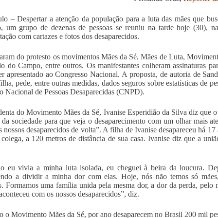
lo – Despertar a atenção da população para a luta das mães que bus
o, um grupo de dezenas de pessoas se reuniu na tarde hoje (30), n
tação com cartazes e fotos dos desaparecidos.
param do protesto os movimentos Mães da Sé, Mães de Luta, Moviment
o do Campo, entre outros. Os manifestantes colheram assinaturas para
er apresentado ao Congresso Nacional. A proposta, de autoria de Sa
filha, pede, entre outras medidas, dados seguros sobre estatísticas de p
o Nacional de Pessoas Desaparecidas (CNPD).
denta do Movimento Mães da Sé, Ivanise Esperidião da Silva diz que o
 da sociedade para que veja o desaparecimento com um olhar mais at
os nossos desaparecidos de volta”. A filha de Ivanise desapareceu há 1
colega, a 120 metros de distância de sua casa. Ivanise diz que a uni
 eu vivia a minha luta isolada, eu cheguei à beira da loucura. De
ndo a dividir a minha dor com elas. Hoje, nós não temos só mães, 
s. Formamos uma família unida pela mesma dor, a dor da perda, pelo 
aconteceu com os nossos desaparecidos”, diz.
 o Movimento Mães da Sé, por ano desaparecem no Brasil 200 mil pess