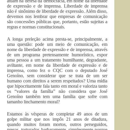
atuam na defesa da democracia, em nome da liberdade
de expressão e de imprensa. Liberdade de imprensa
não é sinônimo de liberdade de expressão. Além disso,
devemos nos lembrar que empresas de comunicação
são concessões públicas que, portanto, estão sujeitas a
regras e normas constitucionais.
A longa preleção acima presta-se, principalmente, a
uma questão: pode um meio de comunicação, em
nome da liberdade de expressão e de imprensa, através
de um programa pretensamente humorístico, expor
uma pessoa a um tratamento humilhante, degradante,
aviltante, em nome da liberdade de expressão e de
imprensa, como fez o CQC com o deputado José
Genoíno, sem considerar que se trata de um ser
humano com direitos a serem respeitados? Uma mídia
que hipocritamente fala tanto em moral e valoriza tanto
os “valores da família” não considera que José
Genoíno também tem uma família que sofre com
tamanho linchamento moral?
Estamos às vésperas de completar 49 anos de um
golpe militar que nos impôs 21 anos de ditadura,
quando muitos foram mortos, outros perseguidos,
presos, torturados barbaramente, simplesmente porque