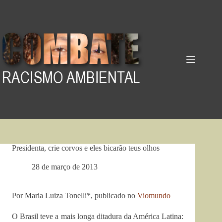
Pular
para
o
conteúdo
Presidenta, crie corvos e eles bicarão teus olhos
28 de março de 2013
Por Maria Luiza Tonelli*, publicado no
Viomundo
O Brasil teve a mais longa ditadura da América Latina: