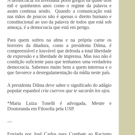
A democracia foi inventada pelos gregos há quase dois
mil e quinhentos anos como o regime da palavra e
assim continua sendo. Quando a comunicação está
nas mãos de poucos não é apenas o direito humano e
constitucional ao uso da palavra de todos que está sob
ameaça, é a democracia que está em perigo.
Para quem sofreu na alma e na própria carne os
horrores da ditadura, como a presidenta Dilma, é
compreensível e louvável que defenda a total liberdade
de expressão e a liberdade de imprensa. Mas isso não é
condição suficiente para que tenhamos uma verdadeira
democracia. Sabemos muito bem a quem interessa e o
que favorece a desregulamentação da mídia neste país.
A presidenta Dilma deve saber o significado do adágio
popular espanhol
cria cuervos que te sacarán los ojos.
*Maria Luiza Tonelli é advogada, Mestre e
Doutoranda em Filosofia pela USP.
—
Enviada por José Carlos para Combate ao Racismo