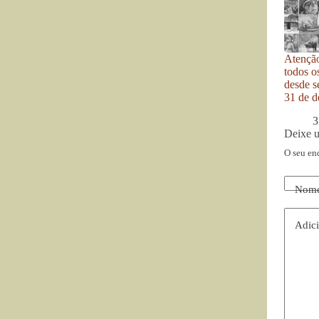
Atenção
todos o
desde se
31 de d
3
Deixe 
O seu en
Nom
Adici