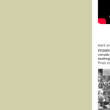
POST
AN
PEDIDO
cercado
madruga
Posts r