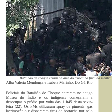
Batalhão de choque entrou na área do museu no final da manh
Alba Valéria Mendonça e Isabela Marinho, Do G1 Rio
Policiais do Batalhão de Choque entraram no antigo
Museu do Índio e os indígenas começaram a
desocupar o prédio por volta das 11h45 desta sexta-
feira (22). Os PMs utilizaram spray de pimenta, gás
lacrimogênio e dispararam tiros de borracha por pelo