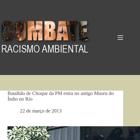
Pular
para
o
conteúdo
Batalhão de Choque da PM entra no antigo Museu do
Índio no Rio
22 de março de 2013