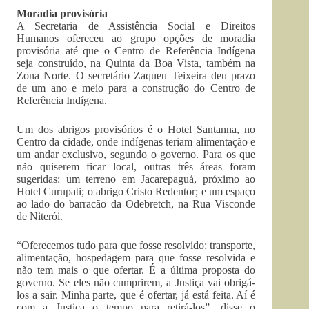
Moradia provisória
A Secretaria de Assistência Social e Direitos
Humanos ofereceu ao grupo opções de moradia
provisória até que o Centro de Referência Indígena
seja construído, na Quinta da Boa Vista, também na
Zona Norte. O secretário Zaqueu Teixeira deu prazo
de um ano e meio para a construção do Centro de
Referência Indígena.
Um dos abrigos provisórios é o Hotel Santanna, no
Centro da cidade, onde indígenas teriam alimentação e
um andar exclusivo, segundo o governo. Para os que
não quiserem ficar local, outras três áreas foram
sugeridas: um terreno em Jacarepaguá, próximo ao
Hotel Curupati; o abrigo Cristo Redentor; e um espaço
ao lado do barracão da Odebretch, na Rua Visconde
de Niterói.
“Oferecemos tudo para que fosse resolvido: transporte,
alimentação, hospedagem para que fosse resolvida e
não tem mais o que ofertar. É a última proposta do
governo. Se eles não cumprirem, a Justiça vai obrigá-
los a sair. Minha parte, que é ofertar, já está feita. Aí é
com a Justiça o tempo para retirá-los”, disse o