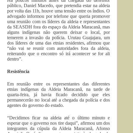
Há poucos minutos antes da chegada do defensor
público, Daniel Macedo, que pretendia estar na aldeia
por volta das 11h, houve uma tensão entre os índios. O
advogado informou por telefone que queria promover
uma reunião com os líderes da aldeia e representantes
da SEASDH fora do espaço da Aldeia Maracanã, mas
alguns indígenas não querem deixar o local, por
temerem a invasão da polícia. Urutau Guajajara, um
dos líderes de uma das etnias residentes, afirmou que
“não vai se reunir com autoridades fora da aldeia,
reiterando que o encontro só irá acontecer se for ali
dentro”.
Resistência
Em reunião entre os representantes das diferentes
etnias indígenas da Aldeia Maracanã, na tarde de
quarta-feira, já havia ficado decidido que eles
permanecerão no local até a chegada da polícia e dos
agentes do governo do estado.
“Decidimos ficar na aldeia até o último minuto e
esperar que o governo nos tire daqui”, afirmou um dos
integrantes da cúpula da Aldeia Maracanã, Afonso