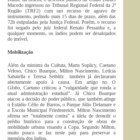
Macedo ingressou no Tribunal Regional Federal da 2ª
Região (TRF2) com um recurso de agravo de
instrumento, pedindo mais 15 dias de prazo, além das
72h estipuladas pela Justiça Federal. Porém, o recurso
foi negado pelo juiz federal Renato Pessanha e, a
qualquer momento, os índios podem ser desalojados
do imóvel.
Mobilização
Além da ministra da Cultuta, Marta Suplicy, Caetano
Veloso, Chico Buarque, Milton Nascimento, Letícia
Sabatella e Teresa Seiblitz também já declararam
abertamente apoio à causa. Em artigo no
O
Globo,
Caetano criticou a “vulgaridade que ronda a
atual administração estadual”. Já Chico Buarque
atacou a decisão do poder público, que também atinge
o Estádio Célio de Barros, o Parque Júlio Delamare e
a Escola Municipal Friedenreich. Milton Nascimento
afirma ser “totalmente contra” a ideia de demolir o
prédio histórico para a construção de obras de
mobilidade urbana visando a Copa. Segundo Milton,
muito pouco se faz neste país para preservar a
memória dos índios.