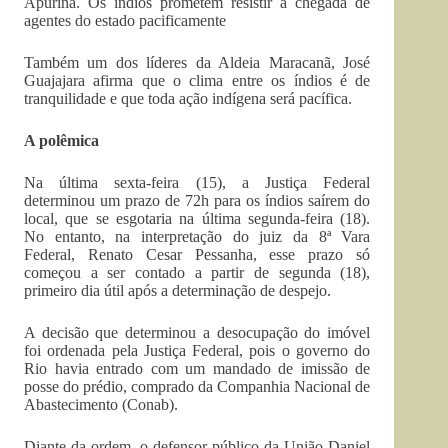
Apurinã. Os índios prometem resistir à chegada de
agentes do estado pacificamente
Também um dos líderes da Aldeia Maracanã, José
Guajajara afirma que o clima entre os índios é de
tranquilidade e que toda ação indígena será pacífica.
A polêmica
Na última sexta-feira (15), a Justiça Federal
determinou um prazo de 72h para os índios saírem do
local, que se esgotaria na última segunda-feira (18).
No entanto, na interpretação do juiz da 8ª Vara
Federal, Renato Cesar Pessanha, esse prazo só
começou a ser contado a partir de segunda (18),
primeiro dia útil após a determinação de despejo.
A decisão que determinou a desocupação do imóvel
foi ordenada pela Justiça Federal, pois o governo do
Rio havia entrado com um mandado de imissão de
posse do prédio, comprado da Companhia Nacional de
Abastecimento (Conab).
Diante da ordem, o defensor público da União Daniel