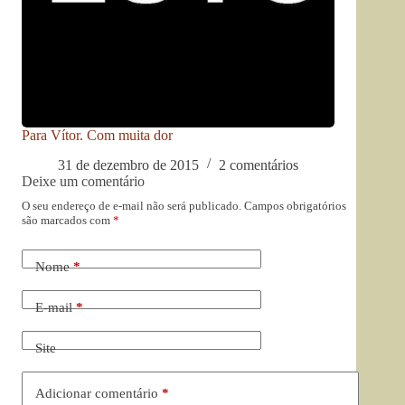
Para Vítor. Com muita dor
31 de dezembro de 2015
2 comentários
Deixe um comentário
O seu endereço de e-mail não será publicado.
Campos obrigatórios
são marcados com
*
Nome
*
E-mail
*
Site
Adicionar comentário
*