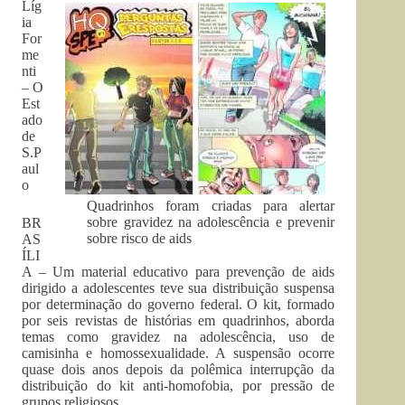
Líg
ia
For
me
nti
– O
Est
ado
de
S.P
aul
o
Quadrinhos foram criadas para alertar
sobre gravidez na adolescência e prevenir
BR
sobre risco de aids
AS
ÍLI
A – Um material educativo para prevenção de aids
dirigido a adolescentes teve sua distribuição suspensa
por determinação do governo federal. O kit, formado
por seis revistas de histórias em quadrinhos, aborda
temas como gravidez na adolescência, uso de
camisinha e homossexualidade. A suspensão ocorre
quase dois anos depois da polêmica interrupção da
distribuição do kit anti-homofobia, por pressão de
grupos religiosos.