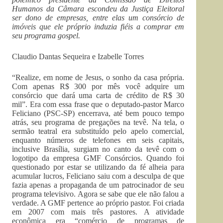
Humanos da Câmara escondeu da Justiça Eleitoral
ser dono de empresas, entre elas um consórcio de
imóveis que ele próprio induzia fiéis a comprar em
seu programa gospel.
Claudio Dantas Sequeira e Izabelle Torres
“Realize, em nome de Jesus, o sonho da casa própria.
Com apenas R$ 300 por mês você adquire um
consórcio que dará uma carta de crédito de R$ 30
mil”. Era com essa frase que o deputado-pastor Marco
Feliciano (PSC-SP) encerrava, até bem pouco tempo
atrás, seu programa de pregações na tevê. Na tela, o
sermão teatral era substituído pelo apelo comercial,
enquanto números de telefones em seis capitais,
inclusive Brasília, surgiam no canto da tevê com o
logotipo da empresa GMF Consórcios. Quando foi
questionado por estar se utilizando da fé alheia para
acumular lucros, Feliciano saiu com a desculpa de que
fazia apenas a propaganda de um patrocinador de seu
programa televisivo. Agora se sabe que ele não falou a
verdade. A GMF pertence ao próprio pastor. Foi criada
em 2007 com mais três pastores. A atividade
econômica era “comércio de programas de