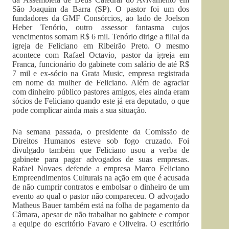
São Joaquim da Barra (SP). O pastor foi um dos
fundadores da GMF Consórcios, ao lado de Joelson
Heber Tenório, outro assessor fantasma cujos
vencimentos somam R$ 6 mil. Tenório dirige a filial da
igreja de Feliciano em Ribeirão Preto. O mesmo
acontece com Rafael Octavio, pastor da igreja em
Franca, funcionário do gabinete com salário de até R$
7 mil e ex-sócio na Grata Music, empresa registrada
em nome da mulher de Feliciano. Além de agraciar
com dinheiro público pastores amigos, eles ainda eram
sócios de Feliciano quando este já era deputado, o que
pode complicar ainda mais a sua situação.
Na semana passada, o presidente da Comissão de
Direitos Humanos esteve sob fogo cruzado. Foi
divulgado também que Feliciano usou a verba de
gabinete para pagar advogados de suas empresas.
Rafael Novaes defende a empresa Marco Feliciano
Empreendimentos Culturais na ação em que é acusada
de não cumprir contratos e embolsar o dinheiro de um
evento ao qual o pastor não compareceu. O advogado
Matheus Bauer também está na folha de pagamento da
Câmara, apesar de não trabalhar no gabinete e compor
a equipe do escritório Favaro e Oliveira. O escritório