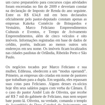
um curso preparatório para concursos cujas atividades
foram encerradas no fim de 2009 e deveriam constar
na declaração de Imposto de Renda do ano seguinte.
Entre os R$ 634,8 mil em bens declarados
oficialmente pelo pastor-deputado constam apenas as
empresas Kakeka Comércio de Brinquedos e
Vestuário, Marco Feliciano Empreendimentos
Culturais e Eventos, e Tempo de Avivamento
Empreendimentos, além de cinco veículos e oito
imóveis. Informações registradas em base de dados de
crédito, porém, indicam ao menos outros seis
endereços em seu nome. Os imóveis ficam localizados
nas cidades paulistas de Orlândia, Ribeirão Preto e São
Paulo.
Os negócios tocados por Marco Feliciano e sua
mulher, Edileusa, obedecem a um “modus operandi”.
Primeiro, as empresas são criadas em nome de pastores
que trabalham para a dupla. Em seguida, eles repassam
suas cotas para Feliciano. Alguns desses ex-sócios
hoje têm seus salários pagos com verba da Câmara. É
o caso do pastor André Luis de Oliveira, que recebe
até R$ 7 mil do gabinete de Feliciano, mas nem sequer
bate ponto lá. Oliveira, na verdade, comanda o templo
da Assembleia de Deus Catedral do Avivamento em