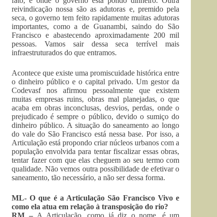
fato, é onde o governo está pondo dinheiro. Outra
reivindicação nossa são as adutoras e, premido pela
seca, o governo tem feito rapidamente muitas adutoras
importantes, como a de Guanambi, saindo do São
Francisco e abastecendo aproximadamente 200 mil
pessoas. Vamos sair dessa seca terrível mais
infraestruturados do que entramos.
Acontece que existe uma promiscuidade histórica entre
o dinheiro público e o capital privado. Um gestor da
Codevasf nos afirmou pessoalmente que existem
muitas empresas ruins, obras mal planejadas, o que
acaba em obras inconclusas, desvios, perdas, onde o
prejudicado é sempre o público, devido o sumiço do
dinheiro público. A situação do saneamento ao longo
do vale do São Francisco está nessa base. Por isso, a
Articulação está propondo criar núcleos urbanos com a
população envolvida para tentar fiscalizar essas obras,
tentar fazer com que elas cheguem ao seu termo com
qualidade. Não vemos outra possibilidade de efetivar o
saneamento, tão necessário, a não ser dessa forma.
ML- O que é a Articulação São Francisco Vivo e
como ela atua em relação à transposição do rio?
RM –
A Articulação, como já diz o nome, é um