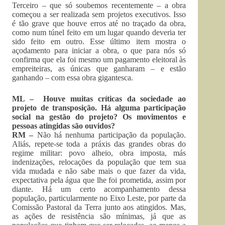
Terceiro – que só soubemos recentemente – a obra
começou a ser realizada sem projetos executivos. Isso
é tão grave que houve erros até no traçado da obra,
como num túnel feito em um lugar quando deveria ter
sido feito em outro. Esse último item mostra o
açodamento para iniciar a obra, o que para nós só
confirma que ela foi mesmo um pagamento eleitoral às
empreiteiras, as únicas que ganharam – e estão
ganhando – com essa obra gigantesca.
ML – Houve muitas críticas da sociedade ao
projeto de transposição. Há alguma participação
social na gestão do projeto? Os movimentos e
pessoas atingidas são ouvidos?
RM –
Não há nenhuma participação da população.
Aliás, repete-se toda a práxis das grandes obras do
regime militar: povo alheio, obra imposta, más
indenizações, relocações da população que tem sua
vida mudada e não sabe mais o que fazer da vida,
expectativa pela água que lhe foi prometida, assim por
diante. Há um certo acompanhamento dessa
população, particularmente no Eixo Leste, por parte da
Comissão Pastoral da Terra junto aos atingidos. Mas,
as ações de resistência são mínimas, já que as