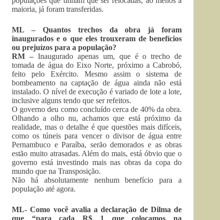
populações que tinham que ser relocadas, ao menos a
maioria, já foram transferidas.
ML – Quantos trechos da obra já foram
inaugurados e o que eles trouxeram de benefícios
ou prejuízos para a população?
RM –
Inaugurado apenas um, que é o trecho de
tomada de água do Eixo Norte, próximo a Cabrobó,
feito pelo Exército. Mesmo assim o sistema de
bombeamento na captação de água ainda não está
instalado. O nível de execução é variado de lote a lote,
inclusive alguns tendo que ser refeitos.
O governo deu como concluído cerca de 40% da obra.
Olhando a olho nu, achamos que está próximo da
realidade, mas o detalhe é que questões mais difíceis,
como os túneis para vencer o divisor de água entre
Pernambuco e Paraíba, serão demorados e as obras
estão muito atrasadas. Além do mais, está óbvio que o
governo está investindo mais nas obras da copa do
mundo que na Transposição.
Não há absolutamente nenhum benefício para a
população até agora.
ML- Como você avalia a declaração de Dilma de
que “para cada R$ 1 que colocamos na