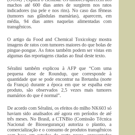
machos até 600 dias antes de surgirem nos ratos
indicadores (na pele e nos rins). No caso das fêmeas
(tumores nas glândulas mamárias), aparecem, em
média, 94 dias antes naquelas alimentadas com
transgênicos.
O artigo da Food and Chemical Toxicology mostra
imagens de ratos com tumores maiores do que bolas de
pingue-pongue. As fotos também podem ser vistas em
algumas das reportagens citadas ao final deste texto.
Séralini também explicou à AFP que “Com uma
pequena dose de Roundup, que corresponde à
quantidade que se pode encontrar na Bretanha (norte
da França) durante a época em que se espalha este
produto, são observados 2,5 vezes mais tumores
mamários do que é normal”.
De acordo com Séralini, os efeitos do milho NK603 só
haviam sido analisados até agora em períodos de até
três meses. No Brasil, a CTNBio (Comissão Técnica
Nacional de Biossegurança) autoriza o plantio, a
comercialização e o consumo de produtos transgênicos