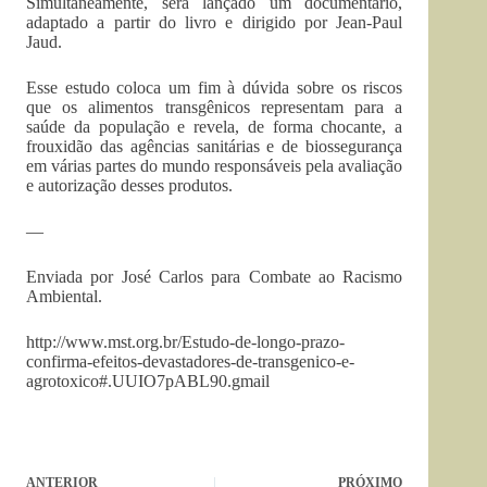
Simultaneamente, será lançado um documentário,
adaptado a partir do livro e dirigido por Jean-Paul
Jaud.
Esse estudo coloca um fim à dúvida sobre os riscos
que os alimentos transgênicos representam para a
saúde da população e revela, de forma chocante, a
frouxidão das agências sanitárias e de biossegurança
em várias partes do mundo responsáveis pela avaliação
e autorização desses produtos.
—
Enviada por José Carlos para Combate ao Racismo
Ambiental.
http://www.mst.org.br/Estudo-de-longo-prazo-
confirma-efeitos-devastadores-de-transgenico-e-
agrotoxico#.UUIO7pABL90.gmail
ANTERIOR
PRÓXIMO