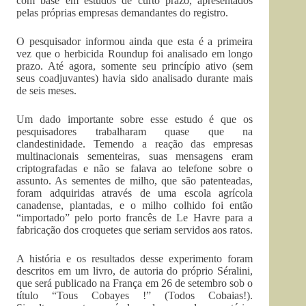
com base em estudos de curto prazo, apresentados
pelas próprias empresas demandantes do registro.
O pesquisador informou ainda que esta é a primeira
vez que o herbicida Roundup foi analisado em longo
prazo. Até agora, somente seu princípio ativo (sem
seus coadjuvantes) havia sido analisado durante mais
de seis meses.
Um dado importante sobre esse estudo é que os
pesquisadores trabalharam quase que na
clandestinidade. Temendo a reação das empresas
multinacionais sementeiras, suas mensagens eram
criptografadas e não se falava ao telefone sobre o
assunto. As sementes de milho, que são patenteadas,
foram adquiridas através de uma escola agrícola
canadense, plantadas, e o milho colhido foi então
“importado” pelo porto francês de Le Havre para a
fabricação dos croquetes que seriam servidos aos ratos.
A história e os resultados desse experimento foram
descritos em um livro, de autoria do próprio Séralini,
que será publicado na França em 26 de setembro sob o
título “Tous Cobayes !” (Todos Cobaias!).