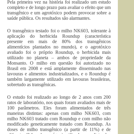
Pela primeira vez na história foi realizado um estudo
completo e de longo prazo para avaliar o efeito que um
transgênico e um agrotóxico podem provocar sobre a
saúde pública. Os resultados são alarmantes.
O transgênico testado foi o milho NK603, tolerante à
aplicação do herbicida Roundup (característica
presente em mais de 80% dos transgênicos
alimentícios plantados no mundo), e o agrotóxico
avaliado foi o próprio Roundup, o herbicida mais
utilizado no planeta – ambos de propriedade da
Monsanto. O milho em questão foi autorizado no
Brasil em 2008 e está amplamente disseminado nas
lavouras e alimentos industrializados, e o Roundup é
também largamente utilizado em lavouras brasileiras,
sobretudo as transgênicas.
O estudo foi realizado ao longo de 2 anos com 200
ratos de laboratório, nos quais foram avaliados mais de
100 parâmetros. Eles foram alimentados de três
maneiras distintas: apenas com milho NK603, com
milho NK603 tratado com Roundup e com milho não
modificado geneticamente tratado com Roundup. As
doses de milho transgênico (a partir de 11%) e de