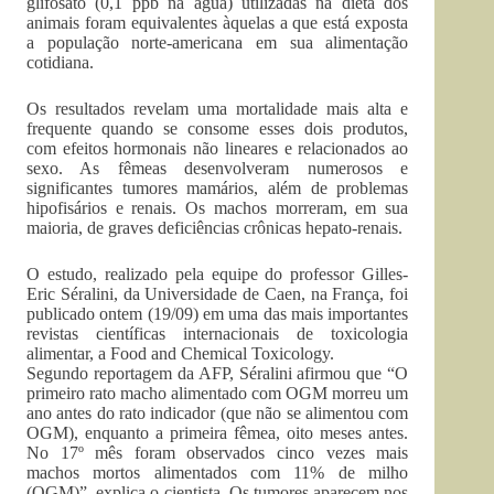
glifosato (0,1 ppb na água) utilizadas na dieta dos
animais foram equivalentes àquelas a que está exposta
a população norte-americana em sua alimentação
cotidiana.
Os resultados revelam uma mortalidade mais alta e
frequente quando se consome esses dois produtos,
com efeitos hormonais não lineares e relacionados ao
sexo. As fêmeas desenvolveram numerosos e
significantes tumores mamários, além de problemas
hipofisários e renais. Os machos morreram, em sua
maioria, de graves deficiências crônicas hepato-renais.
O estudo, realizado pela equipe do professor Gilles-
Eric Séralini, da Universidade de Caen, na França, foi
publicado ontem (19/09) em uma das mais importantes
revistas científicas internacionais de toxicologia
alimentar, a Food and Chemical Toxicology.
Segundo reportagem da AFP, Séralini afirmou que “O
primeiro rato macho alimentado com OGM morreu um
ano antes do rato indicador (que não se alimentou com
OGM), enquanto a primeira fêmea, oito meses antes.
No 17º mês foram observados cinco vezes mais
machos mortos alimentados com 11% de milho
(OGM)”, explica o cientista. Os tumores aparecem nos