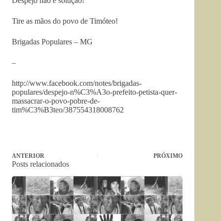
Despejo não é solução!
Tire as mãos do povo de Timóteo!
Brigadas Populares – MG
–
http://www.facebook.com/notes/brigadas-
populares/despejo-n%C3%A3o-prefeito-petista-quer-
massacrar-o-povo-pobre-de-
tim%C3%B3teo/387554318008762
ANTERIOR
PRÓXIMO
Posts relacionados