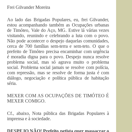
Frei Gilvander Moreira
Ao lado das Brigadas Populares, eu, frei Gilvander,
estou acompanhando também as Ocupações urbanas
de Timóteo, Vale do Aço, MG. Estive lá várias vezes
visitando, reunindo e celebrando a luta com o povo.
Não pode acontecer o despejo daquelas comunidades,
cerca de 700 famílias sem-terra e sem-teto. O que o
prefeito de Timóteo precisa encaminhar com urgência
é moradia digna para o povo. Despejo nunca resolve
problema social, mas só agrava muito o problema
social. Problema social jamais se resolve com polícia,
com repressão, mas se resolve de forma justa é com
diálogo, negociação e política pública de habitação
séria.
MEXER COM AS OCUPAÇÕES DE TIMÓTEO É
MEXER COMIGO.
Cf., abaixo, Nota pública das Brigadas Populares à
imprensa e à sociedade.
DESPEJO NÃO! Prefeito petista quer massacrar o