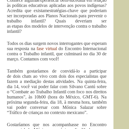
Conhece algumaexperiência bem-sucedida em relação
às políticas educativas aplicadas aos povos indígenas?
Acredita que existamestratégias-chave que poderiam
ser incorporadas aos Planos Nacionais para prevenir o
trabalho infantil? Quais deveriam ser
as etapas dos modelos de intervenção contra o trabalho
infantil?
Todos os dias surgem novos interrogantes que esperam
sua resposta na
fase virtual
do Encontro Internacional
contra o Trabalho infantil, que culminará no dia 30 de
março. Contamos com você!
Também gostaríamos de convidá-lo a participar
de dois chats ao vivo com dois dos especialistas que
fazem a mediação destas atividades. Na quinta-feira,
dia 14, você vai poder falar com Silvano Cantú sobre
o “Combate ao Trabalho Infantil com foco nos direitos
humanos”, às 10h00 (hora do México, GMT-6). Na
próxima segunda-feira, dia 18, à mesma hora, também
vai poder conversar com Mónica Salazar sobre
“Tráfico de crianças no contexto mexicano”.
Gostaríamos que nos acompanhasse no Encontro