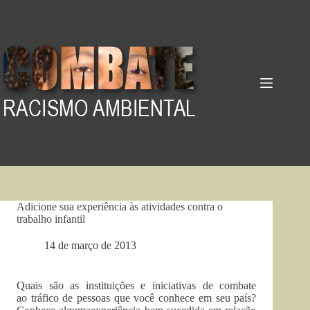
Pular
para
o
conteúdo
Adicione sua experiência às atividades contra o
trabalho infantil
14 de março de 2013
Quais são as instituições e iniciativas de combate
ao tráfico de pessoas que você conhece em seu país?