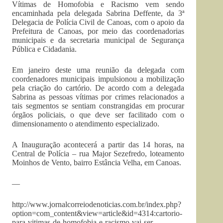
Vítimas de Homofobia e Racismo vem sendo
encaminhada pela delegada Sabrina Deffente, da 3ª
Delegacia de Polícia Civil de Canoas, com o apoio da
Prefeitura de Canoas, por meio das coordenadorias
municipais e da secretaria municipal de Segurança
Pública e Cidadania.
Em janeiro deste uma reunião da delegada com
coordenadores municipais impulsionou a mobilização
pela criação do cartório. De acordo com a delegada
Sabrina as pessoas vítimas por crimes relacionados a
tais segmentos se sentiam constrangidas em procurar
órgãos policiais, o que deve ser facilitado com o
dimensionamento o atendimento especializado.
A Inauguração acontecerá a partir das 14 horas, na
Central de Polícia – rua Major Sezefredo, loteamento
Moinhos de Vento, bairro Estância Velha, em Canoas.
—
http://www.jornalcorreiodenoticias.com.br/index.php?
option=com_content&view=article&id=4314:cartorio-
para-vitimas-de-homofobia-e-racismo-vai-ser-