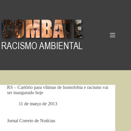
Pular
para
o
conteúdo
RS – Cartório para vítimas de homofobia e racismo vai
ser inaugurado hoje
11 de março de 2013
Jornal Correio de Notícias