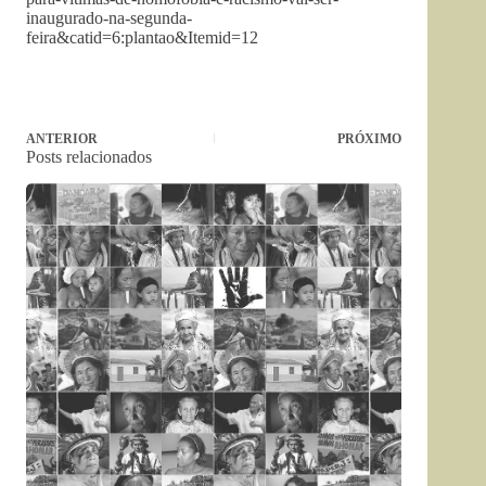
inaugurado-na-segunda-
feira&catid=6:plantao&Itemid=12
ANTERIOR
PRÓXIMO
Posts relacionados