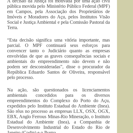
A decisão da Justiça foi motivada por uma ação civil
pública movida pelo Ministério Público Federal (MPF)
em Campos, pela Associação dos Proprietários de
Imóveis e Moradores do Açu, pelos Institutos Visão
Social e Justiça Ambiental e pela Comissão Pastoral da
Terra.
“Esta decisão significa uma vitória importante, mas
parcial. O MPF continuará seus esforços para
convencer tanto o Judiciário quanto as empresas
envolvidas de que as graves consequências sociais e
ambientais do empreendimento não devem e não
podem ser desconsideradas”, disse o procurador da
República Eduardo Santos de Oliveira, responsável
pelo processo.
Na ação, são questionados os licenciamentos
ambientais concedidos para os diversos
empreendimentos do Complexo do Porto do Açu,
expedidos pelo Instituto Estadual do Ambiente (Inea).
São réus no processo as empresas LLX, OSX, OGX,
EBX, Anglo Ferrous Minas-Rio Mineração, o Instituto
Estadual do Ambiente (Inea), a Companhia de
Desenvolvimento Industrial do Estado do Rio de
Janeiro (Codin) e o Ibama.