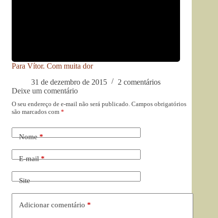
Para Vítor. Com muita dor
31 de dezembro de 2015
2 comentários
Deixe um comentário
O seu endereço de e-mail não será publicado.
Campos obrigatórios
são marcados com
*
Nome
*
E-mail
*
Site
Adicionar comentário
*