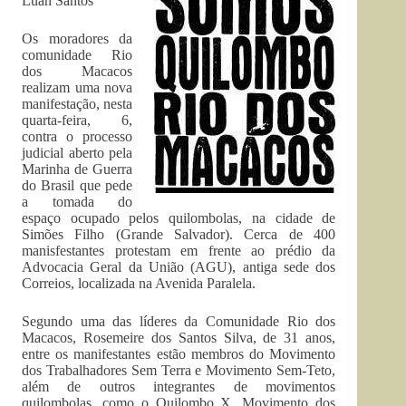
Luan Santos
Os moradores da
comunidade Rio
dos Macacos
realizam uma nova
manifestação, nesta
quarta-feira, 6,
contra o processo
judicial aberto pela
Marinha de Guerra
do Brasil que pede
a tomada do
espaço ocupado pelos quilombolas, na cidade de
Simões Filho (Grande Salvador). Cerca de 400
manisfestantes protestam em frente ao prédio da
Advocacia Geral da União (AGU), antiga sede dos
Correios, localizada na Avenida Paralela.
Segundo uma das líderes da Comunidade Rio dos
Macacos, Rosemeire dos Santos Silva, de 31 anos,
entre os manifestantes estão membros do Movimento
dos Trabalhadores Sem Terra e Movimento Sem-Teto,
além de outros integrantes de movimentos
quilombolas, como o Quilombo X, Movimento dos