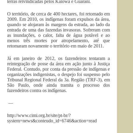
terras reivindicadas pelos Kaiowá e Guarani.
O território, de cerca de 400 hectares, foi retomado em
2009. Em 2010, os indígenas foram expulsos da área,
quando se alojaram às margens da estrada, ao lado da
entrada de uma das fazendas invasoras. Sofreram com
as inundações, o calor, falta de água potável e ao
menos três mortes por atropelamento, até que
retomaram novamente o território em maio de 2011.
Já em janeiro de 2012, os fazendeiros tentaram a
reintegração de posse da área em ação junto à Justiça
Federal. Contudo, por conta da pressão de indígenas e
organizações indigenistas, o despejo foi suspenso pelo
Tribunal Regional Federal da 3a. Região (TRF-3), em
São Paulo, onde ainda tramita o processo dos
fazendeiros contra os indígenas.
—
http://www.cimi.org.br/site/pt-br/?
system=news&conteudo_id=6746&action=read