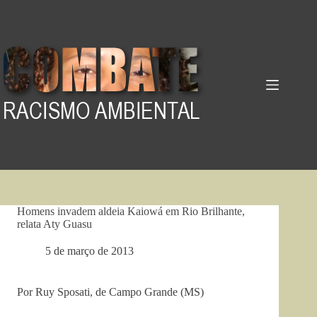
Pular
para
o
conteúdo
Homens invadem aldeia Kaiowá em Rio Brilhante,
relata Aty Guasu
5 de março de 2013
Por Ruy Sposati, de Campo Grande (MS)