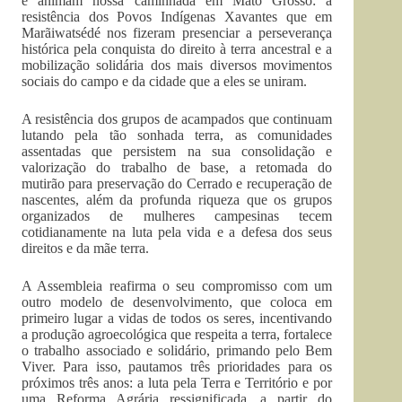
e animam nossa caminhada em Mato Grosso: a
resistência dos Povos Indígenas Xavantes que em
Marãiwatsédé nos fizeram presenciar a perseverança
histórica pela conquista do direito à terra ancestral e a
mobilização solidária dos mais diversos movimentos
sociais do campo e da cidade que a eles se uniram.
A resistência dos grupos de acampados que continuam
lutando pela tão sonhada terra, as comunidades
assentadas que persistem na sua consolidação e
valorização do trabalho de base, a retomada do
mutirão para preservação do Cerrado e recuperação de
nascentes, além da profunda riqueza que os grupos
organizados de mulheres campesinas tecem
cotidianamente na luta pela vida e a defesa dos seus
direitos e da mãe terra.
A Assembleia reafirma o seu compromisso com um
outro modelo de desenvolvimento, que coloca em
primeiro lugar a vidas de todos os seres, incentivando
a produção agroecológica que respeita a terra, fortalece
o trabalho associado e solidário, primando pelo Bem
Viver. Para isso, pautamos três prioridades para os
próximos três anos: a luta pela Terra e Território e por
uma Reforma Agrária ressignificada, a partir do