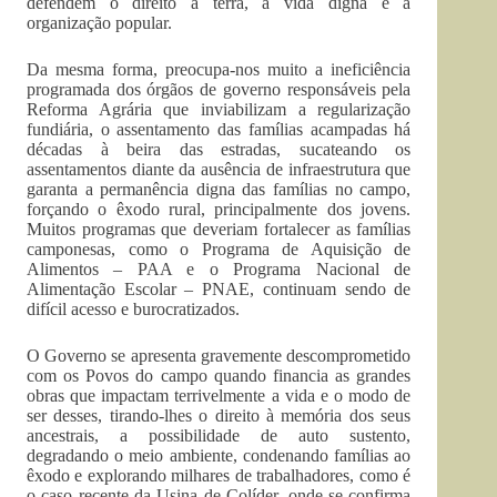
defendem o direito à terra, a vida digna e à
organização popular.
Da mesma forma, preocupa-nos muito a ineficiência
programada dos órgãos de governo responsáveis pela
Reforma Agrária que inviabilizam a regularização
fundiária, o assentamento das famílias acampadas há
décadas à beira das estradas, sucateando os
assentamentos diante da ausência de infraestrutura que
garanta a permanência digna das famílias no campo,
forçando o êxodo rural, principalmente dos jovens.
Muitos programas que deveriam fortalecer as famílias
camponesas, como o Programa de Aquisição de
Alimentos – PAA e o Programa Nacional de
Alimentação Escolar – PNAE, continuam sendo de
difícil acesso e burocratizados.
O Governo se apresenta gravemente descomprometido
com os Povos do campo quando financia as grandes
obras que impactam terrivelmente a vida e o modo de
ser desses, tirando-lhes o direito à memória dos seus
ancestrais, a possibilidade de auto sustento,
degradando o meio ambiente, condenando famílias ao
êxodo e explorando milhares de trabalhadores, como é
o caso recente da Usina de Colíder, onde se confirma