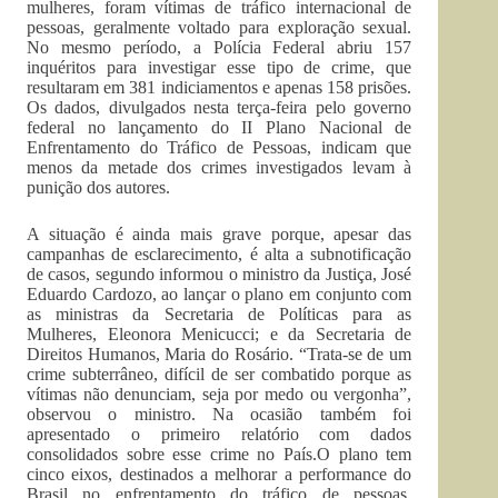
mulheres, foram vítimas de tráfico internacional de
pessoas, geralmente voltado para exploração sexual.
No mesmo período, a Polícia Federal abriu 157
inquéritos para investigar esse tipo de crime, que
resultaram em 381 indiciamentos e apenas 158 prisões.
Os dados, divulgados nesta terça-feira pelo governo
federal no lançamento do II Plano Nacional de
Enfrentamento do Tráfico de Pessoas, indicam que
menos da metade dos crimes investigados levam à
punição dos autores.
A situação é ainda mais grave porque, apesar das
campanhas de esclarecimento, é alta a subnotificação
de casos, segundo informou o ministro da Justiça, José
Eduardo Cardozo, ao lançar o plano em conjunto com
as ministras da Secretaria de Políticas para as
Mulheres, Eleonora Menicucci; e da Secretaria de
Direitos Humanos, Maria do Rosário. “Trata-se de um
crime subterrâneo, difícil de ser combatido porque as
vítimas não denunciam, seja por medo ou vergonha”,
observou o ministro. Na ocasião também foi
apresentado o primeiro relatório com dados
consolidados sobre esse crime no País.O plano tem
cinco eixos, destinados a melhorar a performance do
Brasil no enfrentamento do tráfico de pessoas,