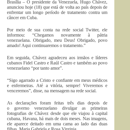
Brasília – O presidente da Venezuela, Hugo Chávez,
anunciou hoje (18) que está de volta ao país depois de
enfrentar um longo período de tratamento contra um
câncer em Cuba.
Por meio de sua conta na rede social Twitter, ele
informou: “Chegamos novamente à pátria
venezuelana. Obrigado, meu Deus! Obrigado, povo
amado! Aqui continuaremos o tratamento.”
Em seguida, Chávez agradeceu aos irmãos e líderes
cubanos Fidel Castro e Raúl Castro e também ao povo
venezuelano “por tanto amor”.
“Sigo agarrado a Cristo e confiante em meus médicos
e enfermeiras. Até a vitória, sempre! Viveremos e
venceremos”, disse, na mensagem na rede social.
As declarações foram feitas três dias depois de
o governo venezuelano divulgar as primeiras
fotografias de Chávez desde que ele viajou à capital
cubana, Havana, há mais de dois meses. Nas imagens,
ele aparece deitado em uma cama ao lado das duas
filhas, Maria Gabriela e Rosa Virginia.