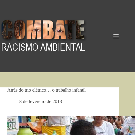
Pular
para
o
conteúdo
Atrás do trio elétrico… o trabalho infantil
8 de fevereiro de 2013