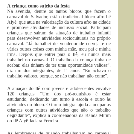
A criança como sujeito da festa
Na avenida, dentre os tantos blocos que fazem o
carnaval de Salvador, está o tradicional bloco afro Ilê
Aiyê, que atua na valorização da cultura afro na cidade
e promove atividades de inclusão social. Participam
crianças que saíram da situação de trabalho infantil
para desenvolver atividades socioculturais no próprio
carnaval. “Já trabalhei de vendedor de cerveja e de
várias outras coisas com minha mãe, meu pai e minha
irmã. Depois que entrei para o Ilê, eu nunca mais
trabalhei no carnaval. O trabalho da criança tinha de
acabar, elas tinham de ter uma oportunidade valiosa”,
diz um dos integrantes, de 11 anos. “Eu achava o
trabalho valioso, porque, se não trabalhar, não come”.
A atuação do Ilê com jovens e adolescentes envolve
120 crianças. “Um dos pré-requisitos é estar
estudando, dedicando um turno à escola e outro às
atividades do bloco. O turno integral ajuda a ocupar as
crianças com outras atividades que não o trabalho
degradante”, explica a coordenadora da Banda Mirim
do Ilê Aiyê Jaciara Ferreira.
As lembranças de quando trabalhavam no carnaval