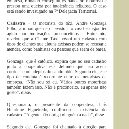
empresa, Ednaldo conseguiu os dados do motorista e
prestou uma queixa por intolerância religiosa. O caso
está sendo investigado na 7ª Delegacia Territorial.
Cadastro –
O motorista do táxi, André Gonzaga
Filho, afirmou que não avistou o casal e negou ter
agido por motivações preconceituosas. Entretanto,
revelou que a Chame Táxi possui um cadastro com
tipos de clientes que alguns taxistas podem se recusar a
atender, como banhistas ou pessoas que saem de bares.
Gonzaga, que é católico, explica que no seu cadastro
junto à cooperativa está definido que não aceita
corridas com adeptos do candomblé. Segundo ele, este
tipo de conduta é recorrente entre os motoristas da
empresa. “Não sou só eu. Vários outros motoristas
também fazem isso. Não é preconceito, eu apenas não
gosto”, disse.
Questionado, o presidente da cooperativa, Luís
Henrique Figueiredo, confirmou a existência do
cadastro. “A gente não obriga ninguém a nada”, disse.
Segundo ele, Gonzaga foi chamado à direção para