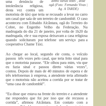
direto várias vezes", disse
uma denúncia de
ogã (Foto: Fernando Vivas |
intolerância religiosa,
Ag. A TARDE)
desta vez contra um
motorista de táxi que teria se recusado a levar no carro
um casal que saía de um terreiro de candomblé. O caso
aconteceu com Ednaldo Alcântara, ogã do Terreiro do
Cobre, no Engenho Velho da Federação. Na
madrugada do dia 21 de janeiro, por volta de 1h20 da
madrugada, ele e sua esposa deixavam a casa religiosa
quando solicitaram por telefone um serviço para a
cooperativa Chame Táxi.
Ao chegar ao local, segundo ele conta, o veículo
passou três vezes pelo casal, que teria feito sinal para
que o motorista parasse. “Ele olhou para mim, viu que
eu fazia sinal e passou direto várias vezes”,
contou. Depois de mais de 40 minutos de espera e de
três telefonemas à empresa, a atendente teria afirmado
que o motorista não aceitou a corrida por se tratar de
“uma casa de candomblé”.
“Eu disse que estava na frente do terreiro e a atendente
me respondeu que foi por isso que ele recusou a
corrida”, afirmou Alcântara. Em contato com a