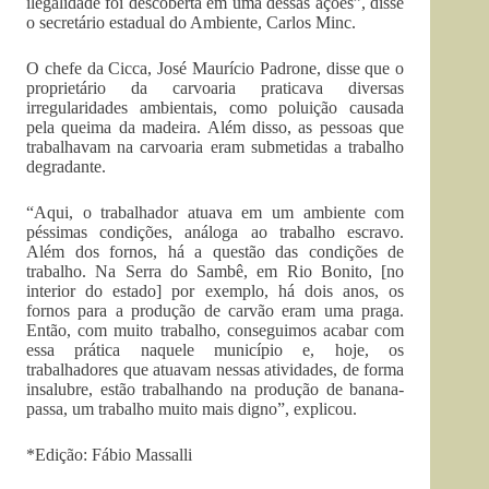
ilegalidade foi descoberta em uma dessas ações”, disse
o secretário estadual do Ambiente, Carlos Minc.
O chefe da Cicca, José Maurício Padrone, disse que o
proprietário da carvoaria praticava diversas
irregularidades ambientais, como poluição causada
pela queima da madeira. Além disso, as pessoas que
trabalhavam na carvoaria eram submetidas a trabalho
degradante.
“Aqui, o trabalhador atuava em um ambiente com
péssimas condições, análoga ao trabalho escravo.
Além dos fornos, há a questão das condições de
trabalho. Na Serra do Sambê, em Rio Bonito, [no
interior do estado] por exemplo, há dois anos, os
fornos para a produção de carvão eram uma praga.
Então, com muito trabalho, conseguimos acabar com
essa prática naquele município e, hoje, os
trabalhadores que atuavam nessas atividades, de forma
insalubre, estão trabalhando na produção de banana-
passa, um trabalho muito mais digno”, explicou.
*Edição: Fábio Massalli