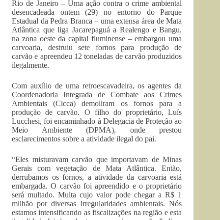
Rio de Janeiro – Uma ação contra o crime ambiental
desencadeada ontem (29) no entorno do Parque
Estadual da Pedra Branca – uma extensa área de Mata
Atlântica que liga Jacarepaguá a Realengo e Bangu,
na zona oeste da capital fluminense – embargou uma
carvoaria, destruiu sete fornos para produção de
carvão e apreendeu 12 toneladas de carvão produzidos
ilegalmente.
Com auxílio de uma retroescavadeira, os agentes da
Coordenadoria Integrada de Combate aos Crimes
Ambientais (Cicca) demoliram os fornos para a
produção de carvão. O filho do proprietário, Luís
Lucchesi, foi encaminhado à Delegacia de Proteção ao
Meio Ambiente (DPMA), onde prestou
esclarecimentos sobre a atividade ilegal do pai.
“Eles misturavam carvão que importavam de Minas
Gerais com vegetação de Mata Atlântica. Então,
derrubamos os fornos, a atividade da carvoaria está
embargada. O carvão foi apreendido e o proprietário
será multado. Multa cujo valor pode chegar a R$ 1
milhão por diversas irregularidades ambientais. Nós
estamos intensificando as fiscalizações na região e esta