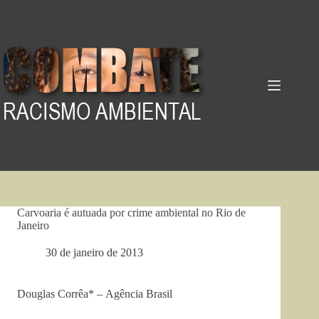
Pular
para
o
conteúdo
Carvoaria é autuada por crime ambiental no Rio de
Janeiro
30 de janeiro de 2013
Douglas Corrêa* – Agência Brasil