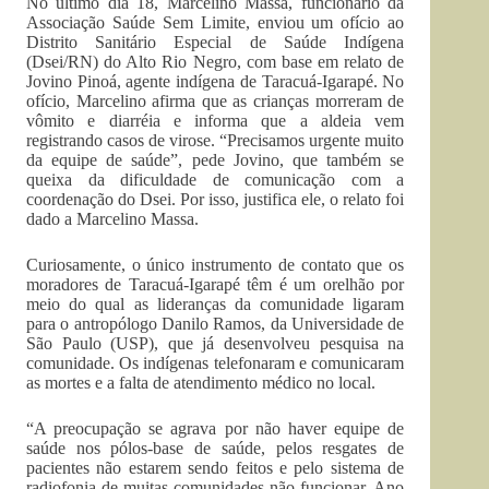
No último dia 18, Marcelino Massa, funcionário da
Associação Saúde Sem Limite, enviou um ofício ao
Distrito Sanitário Especial de Saúde Indígena
(Dsei/RN) do Alto Rio Negro, com base em relato de
Jovino Pinoá, agente indígena de Taracuá-Igarapé. No
ofício, Marcelino afirma que as crianças morreram de
vômito e diarréia e informa que a aldeia vem
registrando casos de virose. “Precisamos urgente muito
da equipe de saúde”, pede Jovino, que também se
queixa da dificuldade de comunicação com a
coordenação do Dsei. Por isso, justifica ele, o relato foi
dado a Marcelino Massa.
Curiosamente, o único instrumento de contato que os
moradores de Taracuá-Igarapé têm é um orelhão por
meio do qual as lideranças da comunidade ligaram
para o antropólogo Danilo Ramos, da Universidade de
São Paulo (USP), que já desenvolveu pesquisa na
comunidade. Os indígenas telefonaram e comunicaram
as mortes e a falta de atendimento médico no local.
“A preocupação se agrava por não haver equipe de
saúde nos pólos-base de saúde, pelos resgates de
pacientes não estarem sendo feitos e pelo sistema de
radiofonia de muitas comunidades não funcionar. Ano