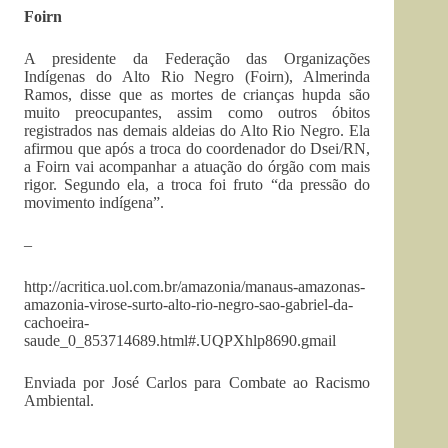
Foirn
A presidente da Federação das Organizações
Indígenas do Alto Rio Negro (Foirn), Almerinda
Ramos, disse que as mortes de crianças hupda são
muito preocupantes, assim como outros óbitos
registrados nas demais aldeias do Alto Rio Negro. Ela
afirmou que após a troca do coordenador do Dsei/RN,
a Foirn vai acompanhar a atuação do órgão com mais
rigor. Segundo ela, a troca foi fruto “da pressão do
movimento indígena”.
–
http://acritica.uol.com.br/amazonia/manaus-amazonas-
amazonia-virose-surto-alto-rio-negro-sao-gabriel-da-
cachoeira-
saude_0_853714689.html#.UQPXhlp8690.gmail
Enviada por José Carlos para Combate ao Racismo
Ambiental.