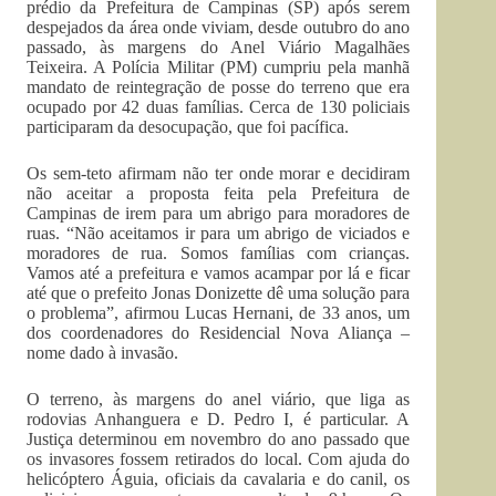
prédio da Prefeitura de Campinas (SP) após serem
despejados da área onde viviam, desde outubro do ano
passado, às margens do Anel Viário Magalhães
Teixeira. A Polícia Militar (PM) cumpriu pela manhã
mandato de reintegração de posse do terreno que era
ocupado por 42 duas famílias. Cerca de 130 policiais
participaram da desocupação, que foi pacífica.
Os sem-teto afirmam não ter onde morar e decidiram
não aceitar a proposta feita pela Prefeitura de
Campinas de irem para um abrigo para moradores de
ruas. “Não aceitamos ir para um abrigo de viciados e
moradores de rua. Somos famílias com crianças.
Vamos até a prefeitura e vamos acampar por lá e ficar
até que o prefeito Jonas Donizette dê uma solução para
o problema”, afirmou Lucas Hernani, de 33 anos, um
dos coordenadores do Residencial Nova Aliança –
nome dado à invasão.
O terreno, às margens do anel viário, que liga as
rodovias Anhanguera e D. Pedro I, é particular. A
Justiça determinou em novembro do ano passado que
os invasores fossem retirados do local. Com ajuda do
helicóptero Águia, oficiais da cavalaria e do canil, os