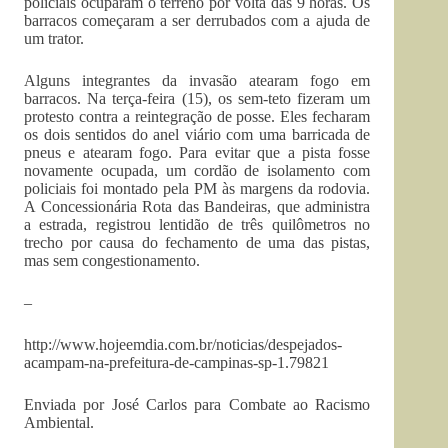
policiais ocuparam o terreno por volta das 9 horas. Os
barracos começaram a ser derrubados com a ajuda de
um trator.
Alguns integrantes da invasão atearam fogo em
barracos. Na terça-feira (15), os sem-teto fizeram um
protesto contra a reintegração de posse. Eles fecharam
os dois sentidos do anel viário com uma barricada de
pneus e atearam fogo. Para evitar que a pista fosse
novamente ocupada, um cordão de isolamento com
policiais foi montado pela PM às margens da rodovia.
A Concessionária Rota das Bandeiras, que administra
a estrada, registrou lentidão de três quilômetros no
trecho por causa do fechamento de uma das pistas,
mas sem congestionamento.
–
http://www.hojeemdia.com.br/noticias/despejados-
acampam-na-prefeitura-de-campinas-sp-1.79821
Enviada por José Carlos para Combate ao Racismo
Ambiental.