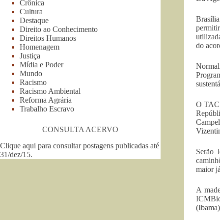
Crônica
Cultura
Brasíli
Destaque
permiti
Direito ao Conhecimento
utiliza
Direitos Humanos
do acor
Homenagem
Justiça
Mídia e Poder
Normalm
Mundo
Program
Racismo
sustent
Racismo Ambiental
Reforma Agrária
O TAC e
Trabalho Escravo
Repúbl
Campel
CONSULTA ACERVO
Vizenti
Clique aqui para consultar postagens publicadas até
Serão l
31/dez/15
.
caminhõ
maior já
A madei
ICMBio
(Ibama)