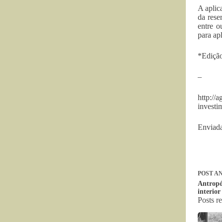
A aplic
da rese
entre o
para ap
*Edição
–
http://
invest
Enviada
POST
AN
Antropó
interio
Posts r