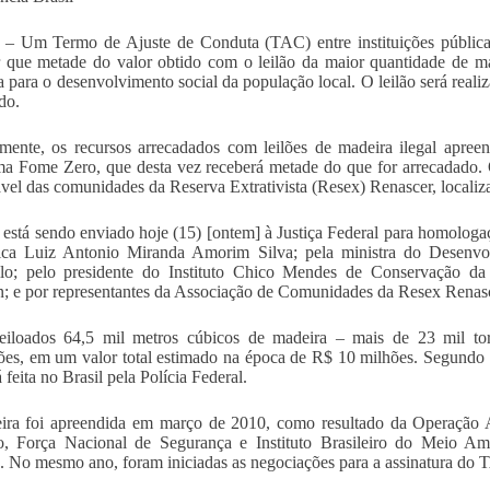
a – Um Termo de Ajuste de Conduta (TAC) entre instituições pública
r que metade do valor obtido com o leilão da maior quantidade de mad
da para o desenvolvimento social da população local. O leilão será rea
do.
ente, os recursos arrecadados com leilões de madeira ilegal apreen
a Fome Zero, que desta vez receberá metade do que for arrecadado. 
ável das comunidades da Reserva Extrativista (Resex) Renascer, locali
stá sendo enviado hoje (15) [ontem] à Justiça Federal para homologaç
ica Luiz Antonio Miranda Amorim Silva; pela ministra do Desenv
lo; pelo presidente do Instituto Chico Mendes de Conservação da
n; e por representantes da Associação de Comunidades da Resex Renas
eiloados 64,5 mil metros cúbicos de madeira – mais de 23 mil tora
es, em um valor total estimado na época de R$ 10 milhões. Segundo 
 feita no Brasil pela Polícia Federal.
ra foi apreendida em março de 2010, como resultado da Operação Ar
, Força Nacional de Segurança e Instituto Brasileiro do Meio Am
. No mesmo ano, foram iniciadas as negociações para a assinatura do 