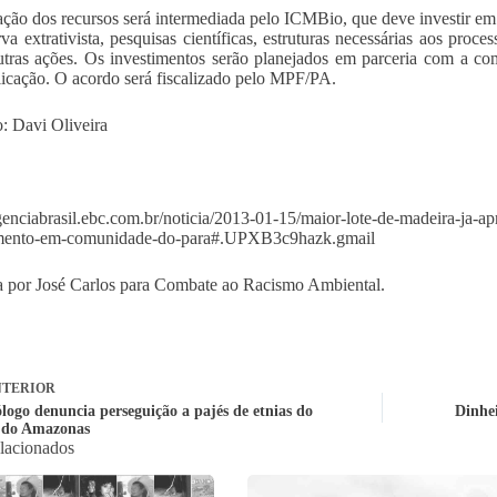
ação dos recursos será intermediada pelo ICMBio, que deve investir e
rva extrativista, pesquisas científicas, estruturas necessárias aos pro
utras ações. Os investimentos serão planejados em parceria com a c
licação. O acordo será fiscalizado pelo MPF/PA.
: Davi Oliveira
agenciabrasil.ebc.com.br/noticia/2013-01-15/maior-lote-de-madeira-ja-a
imento-em-comunidade-do-para#.UPXB3c9hazk.gmail
 por José Carlos para Combate ao Racismo Ambiental.
TERIOR
logo denuncia perseguição a pajés de etnias do
Dinhe
r do Amazonas
elacionados