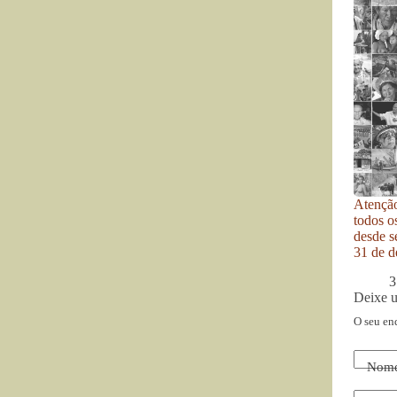
Atenção
todos o
desde se
31 de d
3
Deixe 
O seu en
Nom