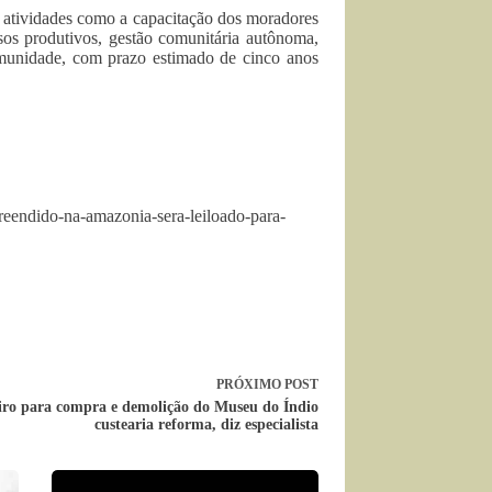
m atividades como a capacitação dos moradores
cessos produtivos, gestão comunitária autônoma,
omunidade, com prazo estimado de cinco anos
preendido-na-amazonia-sera-leiloado-para-
PRÓXIMO
POST
iro para compra e demolição do Museu do Índio
custearia reforma, diz especialista