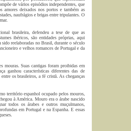
compõe de vários episódios independentes, que
os amores deixados nos portos e também as
tades, naufrágios e brigas entre tripulantes. O
 mar.
ional brasileira, defendeu a tese de que as
umes ibéricos, são entidades próprias, aqui
m sido reelaboradas no Brasil, durante o século
ancioneiro e velhos romances de Portugal e da
es mouras. Suas cantigas foram proibidas em
a ganhou características diferentes das de
entre os brasileiros, a fé cristã. As cheganças
imo território espanhol ocupado pelos mouros,
hegou à América. Mouro era o árabe nascido
nar todos os árabes e outros muçulmanos,
 profundas em Portugal e na Espanha. E essas
gueses.