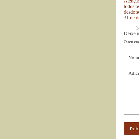
Atenção
todos o
desde se
31 de d
3
Deixe 
O seu en
Nom
Adici
Pub