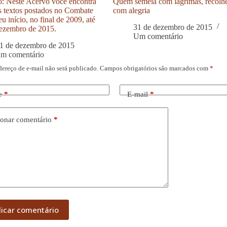
: Neste Acervo você encontra
Quem semeia com lágrimas, recolh
s textos postados no Combate
com alegria
u início, no final de 2009, até
31 de dezembro de 2015
ezembro de 2015.
Um comentário
1 de dezembro de 2015
um comentário
dereço de e-mail não será publicado.
Campos obrigatórios são marcados com
*
e
*
E-mail
*
onar comentário
*
licar comentário