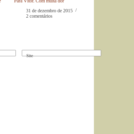
e
Para Vítor. Com muita dor
31 de dezembro de 2015
2 comentários
Site