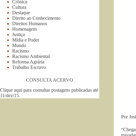
Crônica
Cultura
Destaque
Direito ao Conhecimento
Direitos Humanos
Homenagem
Justiça
Mídia e Poder
Mundo
Racismo
Racismo Ambiental
Reforma Agrária
Trabalho Escravo
CONSULTA ACERVO
Clique aqui para consultar postagens publicadas até
31/dez/15
.
Por Josi
“Chegan
travada