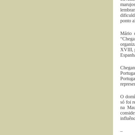
marujos
lembra
dificul
ponto a
Mário d
“Chegan
organiz
XVIII, 
Espanh
Cheganç
Portuga
Portuga
represe
O domín
só foi 
na Mau
conside
influên
–