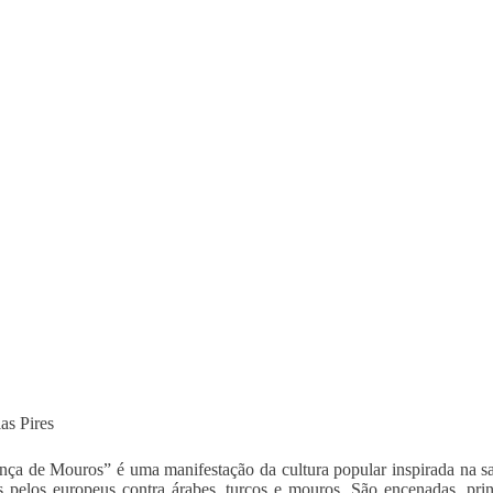
as Pires
ça de Mouros” é uma manifestação da cultura popular inspirada na sa
s pelos europeus contra árabes, turcos e mouros. São encenadas, pri