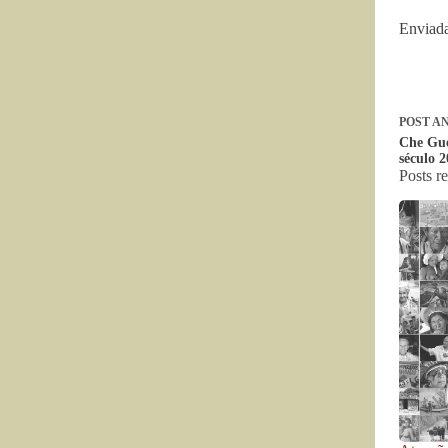
Enviada
POST
AN
Che Gue
século 2
Posts r