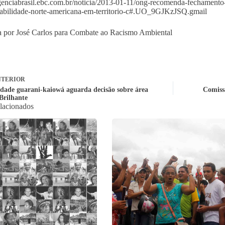
agenciabrasil.ebc.com.br/noticia/2013-01-11/ong-recomenda-fechament
abilidade-norte-americana-em-territorio-c#.UO_9GJKzJSQ.gmail
 por José Carlos para Combate ao Racismo Ambiental
TERIOR
ade guarani-kaiowá aguarda decisão sobre área
Comissã
Brilhante
elacionados