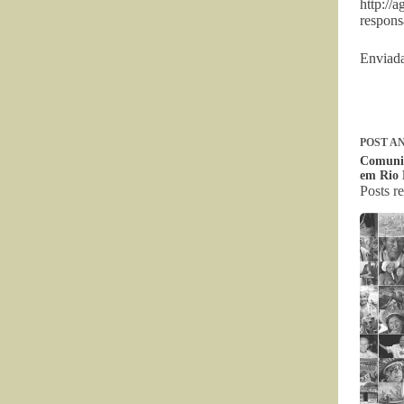
http://
respons
Enviada
POST
AN
Comunid
em Rio 
Posts r