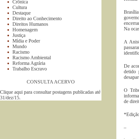
Crônica
Cultura
Brasíl
Destaque
govern
Direito ao Conhecimento
encerra
Direitos Humanos
Na ocas
Homenagem
Justiça
Mídia e Poder
A Anis
Mundo
passara
Racismo
identif
Racismo Ambiental
Reforma Agrária
De acor
Trabalho Escravo
detido 
desapar
CONSULTA ACERVO
O Trib
Clique aqui para consultar postagens publicadas até
informa
31/dez/15
.
de dire
*Edição
–