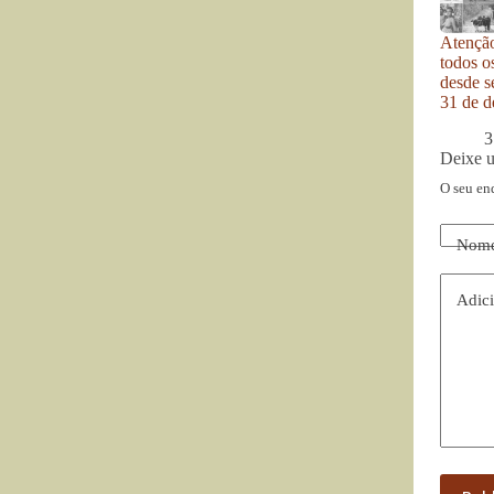
Atenção
todos o
desde se
31 de d
3
Deixe 
O seu en
Nom
Adici