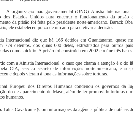
ia – A organização não governamental (ONG) Anistia Internacional
o dos Estados Unidos para encerrar o funcionamento da prisã
mento da prisão foi feita pelo presidente norte-americano, Barack O
ião, ele estabeleceu prazo de um ano para efetivar a decisão.
tia Internacional diz que há 166 detidos em Guantánamo, quase me
m 779 detentos, dos quais 600 deles, extraditados para outros paí
icadas como suicídio. A prisão foi construída em 2002 e reúne três bases
do com a Ainistia Internacional, o caso que chama a atenção é o do l
pela CIA, serviço secreto de informações norte-americano, e suspei
eceu e depois vieram à tona as informações sobre torturas.
unal Europeu dos Direitos Humanos condenou os governos da Iug
ção do desaparecimento de Masri, além de ter promovido torturas e ma
itos humanos.
: Talita Cavalcante (Com informações da agência pública de notícias de