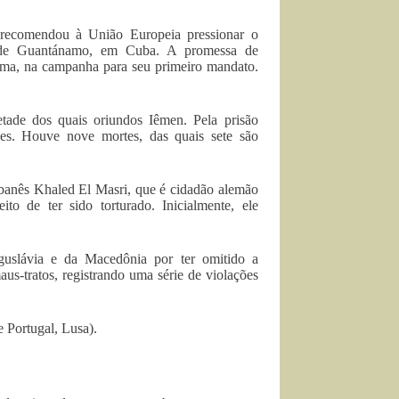
 recomendou à União Europeia pressionar o
o de Guantánamo, em Cuba. A promessa de
bama, na campanha para seu primeiro mandato.
tade dos quais oriundos Iêmen. Pela prisão
ses. Houve nove mortes, das quais sete são
.
ibanês Khaled El Masri, que é cidadão alemão
to de ter sido torturado. Inicialmente, ele
uslávia e da Macedônia por ter omitido a
us-tratos, registrando uma série de violações
 Portugal, Lusa).