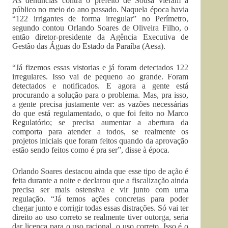
As denúncias contra o prefeito de Sousa vieram a
público no meio do ano passado. Naquela época havia
“122 irrigantes de forma irregular” no Perímetro,
segundo contou Orlando Soares de Oliveira Filho, o
então diretor-presidente da Agência Executiva de
Gestão das Águas do Estado da Paraíba (Aesa).
“Já fizemos essas vistorias e já foram detectados 122
irregulares. Isso vai de pequeno ao grande. Foram
detectados e notificados. E agora a gente está
procurando a solução para o problema. Mas, pra isso,
a gente precisa justamente ver: as vazões necessárias
do que está regulamentado, o que foi feito no Marco
Regulatório; se precisa aumentar a abertura da
comporta para atender a todos, se realmente os
projetos iniciais que foram feitos quando da aprovação
estão sendo feitos como é pra ser”, disse à época.
Orlando Soares destacou ainda que esse tipo de ação é
feita durante a noite e declarou que a fiscalização ainda
precisa ser mais ostensiva e vir junto com uma
regulação. “Já temos ações concretas para poder
chegar junto e corrigir todas essas distrações. Só vai ter
direito ao uso correto se realmente tiver outorga, seria
dar licença para o uso racional, o uso correto. Isso é o