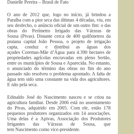
Danielle Pereira – Brasil de Fato
O ano de 2012 que, logo no início, já brindou a
Paraíba com a pior seca das últimas 4 décadas, viu, em
seu desfecho, o anúncio oficial de um outro fim: o das
obras do Perímetro Irrigado das Várzeas de
Sousa (Pivas). Distante cerca de 400 quilômetros da
praiana capital João Pessoa, o projeto de irrigação
capta, conduz e distribui as águas dos
açudes Coremas-Mãe d’Água para 4.390 hectares de
propriedades agrícolas encravadas em pleno Sertão,
entre os municípios de Sousa e Aparecida. No entanto,
o anunciado do término das obras no fim do ano
passado não resolveu o problema apontado. A falta de
água tem sido uma constante na vida dos agricultores.
E não pela seca.
Edinaldo José do Nascimento nasceu e se criou na
agricultura familiar. Desde 2006 está no assentamento
do Pivas, adquirido em 2005. Com ele, estão 178
pequenos produtores organizados em 14 associações.
Uma delas é a Apivas, Associação dos Produtores
Irrigantes das Várzeas de Sousa, que
tem Nascimento como vice-presidente.