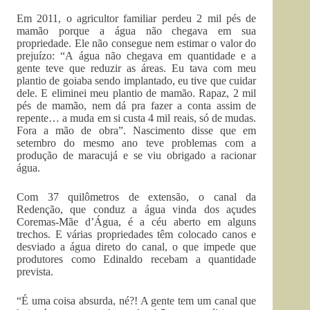
Em 2011, o agricultor familiar perdeu 2 mil pés de
mamão porque a água não chegava em sua
propriedade. Ele não consegue nem estimar o valor do
prejuízo: “A água não chegava em quantidade e a
gente teve que reduzir as áreas. Eu tava com meu
plantio de goiaba sendo implantado, eu tive que cuidar
dele. E eliminei meu plantio de mamão. Rapaz, 2 mil
pés de mamão, nem dá pra fazer a conta assim de
repente… a muda em si custa 4 mil reais, só de mudas.
Fora a mão de obra”. Nascimento disse que em
setembro do mesmo ano teve problemas com a
produção de maracujá e se viu obrigado a racionar
água.
Com 37 quilômetros de extensão, o canal da
Redenção, que conduz a água vinda dos açudes
Coremas-Mãe d’Água, é a céu aberto em alguns
trechos. E várias propriedades têm colocado canos e
desviado a água direto do canal, o que impede que
produtores como Edinaldo recebam a quantidade
prevista.
“É uma coisa absurda, né?! A gente tem um canal que