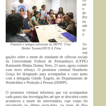
Di
ari
o
de
Per
na
mb
uc
o
As
Parentes e amigos estiveram no MPPE. Foto:
Helder Tavares/DP/D.A.Press
inv
esti
gações sobre a morte do estudante de ciências sociais
da Universidade Federal de Pernambuco (UFPE)
Raimundo Matias Dantas Neto, 25 anos, agora contam
com novo reforço. O promotor criminal Humberto
Graça foi designado para acompanhar o caso junto
com a delegada Gleide Ângelo, do Departamento de
Homicídios e Proteção à Pessoa (DHPP).
O promotor criminal informou que vai acompanhar
cada passo das investigações até que se descubra como
aconteceu a morte do universitário, cujo corpo foi
encontrado na última sexta-feira, na praia de Boa