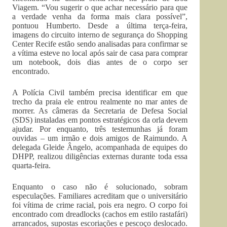
Viagem. “Vou sugerir o que achar necessário para que
a verdade venha da forma mais clara possível”,
pontuou Humberto. Desde a última terça-feira,
imagens do circuito interno de segurança do Shopping
Center Recife estão sendo analisadas para confirmar se
a vítima esteve no local após sair de casa para comprar
um notebook, dois dias antes de o corpo ser
encontrado.
A Polícia Civil também precisa identificar em que
trecho da praia ele entrou realmente no mar antes de
morrer. As câmeras da Secretaria de Defesa Social
(SDS) instaladas em pontos estratégicos da orla devem
ajudar. Por enquanto, três testemunhas já foram
ouvidas – um irmão e dois amigos de Raimundo. A
delegada Gleide Ângelo, acompanhada de equipes do
DHPP, realizou diligências externas durante toda essa
quarta-feira.
Enquanto o caso não é solucionado, sobram
especulações. Familiares acreditam que o universitário
foi vítima de crime racial, pois era negro. O corpo foi
encontrado com dreadlocks (cachos em estilo rastafári)
arrancados, supostas escoriações e pescoço deslocado.