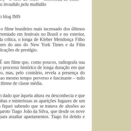
o invadido pela multidão
do blog IMS
 o filme brasileiro mais incensado dos últimos
emiado em festivais no Brasil e no exterior,
a crítica, o longa de Kleber Mendonça Filho
lhores do ano do New York Times e da Film
icações de prestígio.
. É um filme que, como poucos, radiografa sua
o processo histórico de longa duração em que
o, mas, pelo contrário, revela a presença do
o ao mesmo tempo perverso e fascinante – tudo
ifense de classe média.
m dado que àquela altura eu desconhecia e que
ranhas e misteriosas as aparições fugazes de um
 fiquei sabendo que se tratava de alusões ao
garoto Tiago João da Silva, que desde os nove
ara assaltar apartamentos. Tiago foi detido e