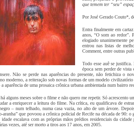
que temem ter “seu” espaç
Por José Gerado Couto*, 
Entra finalmente em cartaz
anos, “O som ao redor”. Pr
elogiado unanimemente pel
entrou nas listas de me
Comment, entre outras publ
Todo esse auê se justifica
época sem perder de vista 
insere. Não se perde nas aparências do presente, não fetichiza o nov
 no moderno, a reiteração sob novas formas de um modelo civilizatóri
b a aparência de uma prosaica crônica urbana ambientada num bairro rec
 há alguns meses sobre o filme e não quero me repetir. Só acrescento u
udar a enriquecer a leitura do filme. Na crítica, eu qualificava de est
negro – num telhado, numa casa vazia, no alto de um árvore. Depois
-aranha” que povoou a crônica policial de Recife na década de 90: o 
 idade escalava com as próprias mãos prédios residenciais da cidade p
árias vezes, até ser morto a tiros aos 17 anos, em 2005.