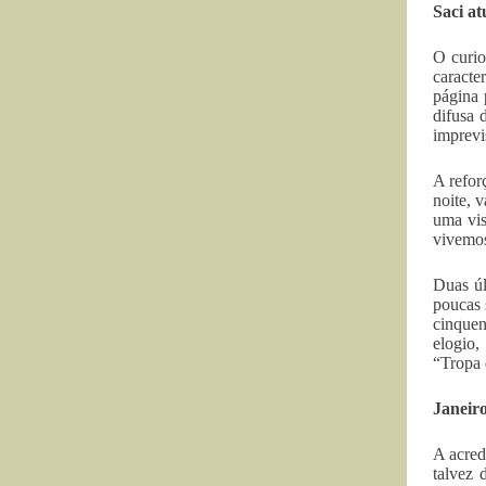
Saci at
O curio
caracte
página 
difusa 
imprevis
A refor
noite, 
uma vis
vivemos
Duas úl
poucas 
cinquen
elogio,
“Tropa 
Janeiro
A acred
talvez 