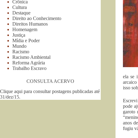
Crônica
Cultura
Destaque
Direito ao Conhecimento
Direitos Humanos
Homenagem
Justiça
Mídia e Poder
Mundo
Racismo
Racismo Ambiental
Reforma Agrária
Trabalho Escravo
ela se 
CONSULTA ACERVO
arcaico
isso so
Clique aqui para consultar postagens publicadas até
31/dez/15
.
Escrevi
pode aj
garoto 
“menino
anos de
fugiu v