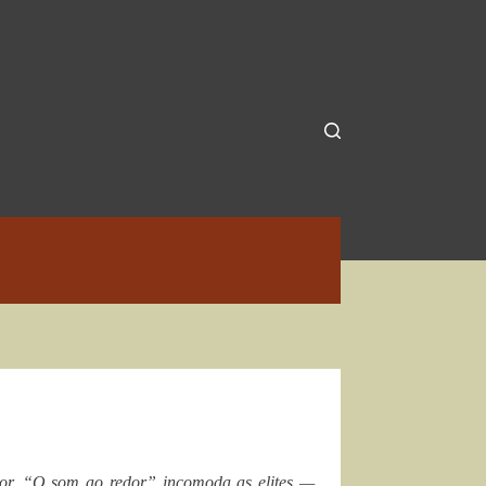
dor, “O som ao redor” incomoda as elites —