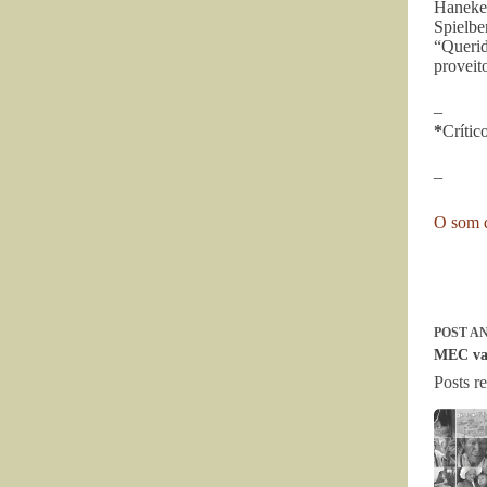
Haneke)
Spielbe
“Queri
proveit
–
*
Crític
–
O som q
POST
AN
MEC vai
Posts r