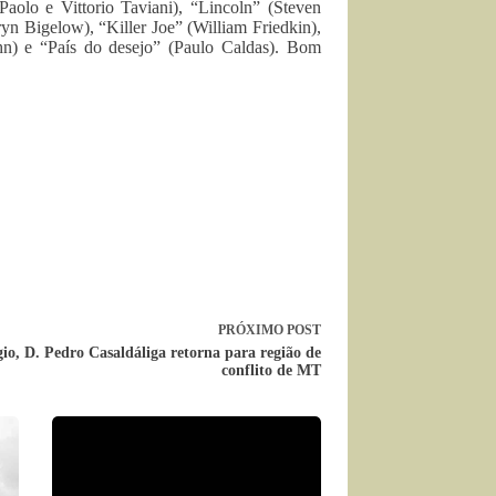
olo e Vittorio Taviani), “Lincoln” (Steven
n Bigelow), “Killer Joe” (William Friedkin),
hn) e “País do desejo” (Paulo Caldas). Bom
PRÓXIMO
POST
io, D. Pedro Casaldáliga retorna para região de
conflito de MT