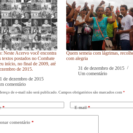
: Neste Acervo você encontra
Quem semeia com lágrimas, recolh
s textos postados no Combate
com alegria
u início, no final de 2009, até
31 de dezembro de 2015
ezembro de 2015.
Um comentário
1 de dezembro de 2015
um comentário
dereço de e-mail não será publicado.
Campos obrigatórios são marcados com
*
e
*
E-mail
*
onar comentário
*