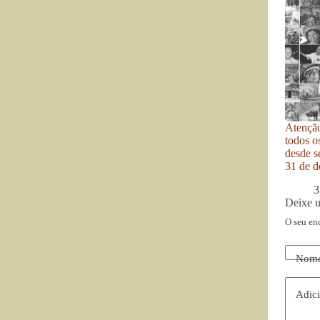
Atenção
todos o
desde se
31 de d
3
Deixe 
O seu en
Nom
Adici