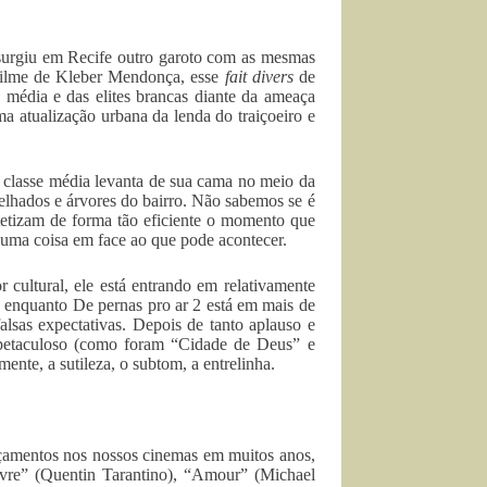
 surgiu em Recife outro garoto com as mesmas
 filme de Kleber Mendonça, esse
fait divers
de
e média e das elites brancas diante da ameaça
a atualização urbana da lenda do traiçoeiro e
e classe média levanta de sua cama no meio da
telhados e árvores do bairro. Não sabemos se é
etizam de forma tão eficiente o momento que
uma coisa em face ao que pode acontecer.
 cultural, ele está entrando em relativamente
, enquanto De pernas pro ar 2 está em mais de
alsas expectativas. Depois de tanto aplauso e
spetaculoso (como foram “Cidade de Deus” e
ente, a sutileza, o subtom, a entrelinha.
ançamentos nos nossos cinemas em muitos anos,
 livre” (Quentin Tarantino), “Amour” (Michael