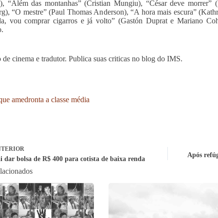
, “Além das montanhas” (Cristian Mungiu), “César deve morrer” (Pa
rg), “O mestre” (Paul Thomas Anderson), “A hora mais escura” (Kathry
da, vou comprar cigarros e já volto” (Gastón Duprat e Mariano Co
o.
o de cinema e tradutor. Publica suas criticas no blog do IMS.
ue amedronta a classe média
TERIOR
Após refúg
 dar bolsa de R$ 400 para cotista de baixa renda
elacionados