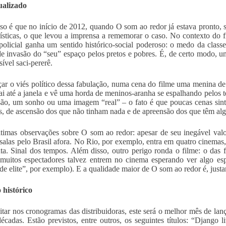
ualizado
so é que no início de 2012, quando O som ao redor já estava pronto,
rísticas, o que levou a imprensa a rememorar o caso. No contexto do
policial ganha um sentido histórico-social poderoso: o medo da class
de invasão do “seu” espaço pelos pretos e pobres. É, de certo modo, um
ível saci-pererê.
çar o viés político dessa fabulação, numa cena do filme uma menina d
vai até a janela e vê uma horda de meninos-aranha se espalhando pelos 
ão, um sonho ou uma imagem “real” – o fato é que poucas cenas sint
, de ascensão dos que não tinham nada e de apreensão dos que têm alg
timas observações sobre O som ao redor: apesar de seu inegável valor
salas pelo Brasil afora. No Rio, por exemplo, entra em quatro cinemas
ta. Sinal dos tempos. Além disso, outro perigo ronda o filme: o das f
 muitos espectadores talvez entrem no cinema esperando ver algo e
de elite”, por exemplo). E a qualidade maior de O som ao redor é, justam
 histórico
itar nos cronogramas das distribuidoras, este será o melhor mês de l
décadas. Estão previstos, entre outros, os seguintes títulos: “Django