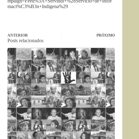
mpaign=Feed%3A+Servindi+%28Servicio+de+Infor
maci%C3%B3n+Indigena%29
ANTERIOR
PRÓXIMO
Posts relacionados