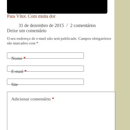
Para Vítor. Com muita dor
31 de dezembro de 2015
2 comentários
Deixe um comentário
O seu endereço de e-mail não será publicado.
Campos obrigatórios
são marcados com
*
Nome
*
E-mail
*
Site
Adicionar comentário
*