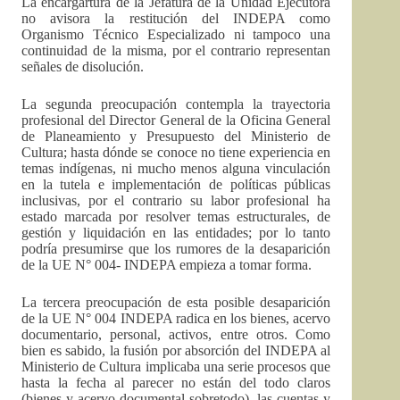
La encargartura de la Jefatura de la Unidad Ejecutora
no avisora la restitución del INDEPA como
Organismo Técnico Especializado ni tampoco una
continuidad de la misma, por el contrario representan
señales de disolución.
La segunda preocupación contempla la trayectoria
profesional del Director General de la Oficina General
de Planeamiento y Presupuesto del Ministerio de
Cultura; hasta dónde se conoce no tiene experiencia en
temas indígenas, ni mucho menos alguna vinculación
en la tutela e implementación de políticas públicas
inclusivas, por el contrario su labor profesional ha
estado marcada por resolver temas estructurales, de
gestión y liquidación en las entidades; por lo tanto
podría presumirse que los rumores de la desaparición
de la UE N° 004- INDEPA empieza a tomar forma.
La tercera preocupación de esta posible desaparición
de la UE N° 004 INDEPA radica en los bienes, acervo
documentario, personal, activos, entre otros. Como
bien es sabido, la fusión por absorción del INDEPA al
Ministerio de Cultura implicaba una serie procesos que
hasta la fecha al parecer no están del todo claros
(bienes y acervo documental sobretodo), las cuentas y