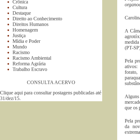
Crônica
organoc
Cultura
Destaque
Carolin
Direito ao Conhecimento
Direitos Humanos
Homenagem
A Câmar
Justiça
agrotó
Mídia e Poder
medida 
Mundo
(PT-SP)
Racismo
Racismo Ambiental
Pela pr
Reforma Agrária
ativos:
Trabalho Escravo
forato,
paraqua
CONSULTA ACERVO
substân
Clique aqui para consultar postagens publicadas até
Alguns 
31/dez/15
.
mercado
que os 
Pela pr
da nov
extrema