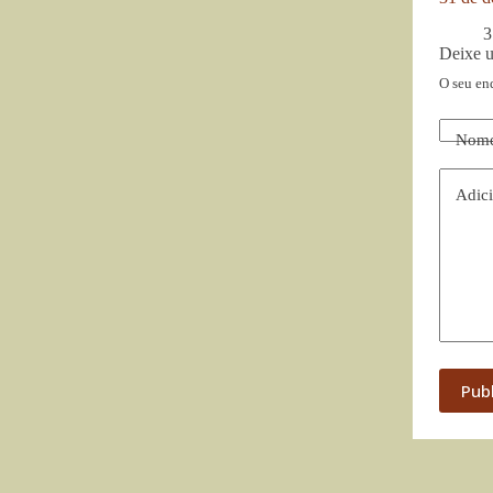
3
Deixe 
O seu en
Nom
Adici
Pub