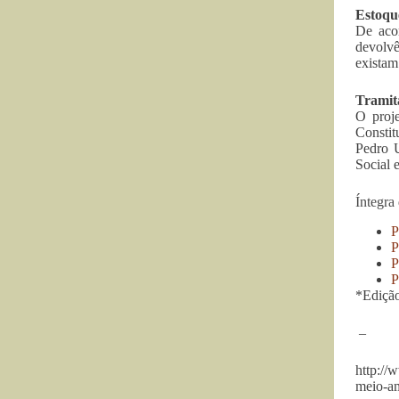
Estoqu
De acor
devolvê
existam
Tramit
O proj
Constit
Pedro U
Social 
Íntegra
P
P
P
P
*Edição
–
http://
meio-am