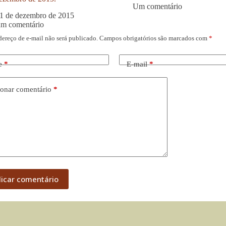
Um comentário
1 de dezembro de 2015
um comentário
dereço de e-mail não será publicado.
Campos obrigatórios são marcados com
*
e
*
E-mail
*
onar comentário
*
licar comentário