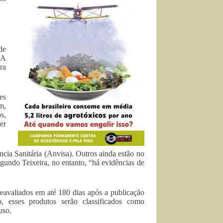
de
 A
ra
es
m,
s,
er
cia Sanitária (Anvisa). Outros ainda estão no
gundo Teixeira, no entanto, “há evidências de
reavaliados em até 180 dias após a publicação
, esses produtos serão classificados como
uso.