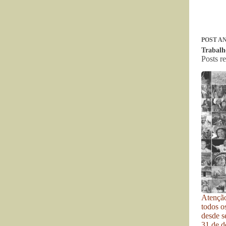
POST
AN
Trabalh
Posts r
Atenção
todos o
desde se
31 de d