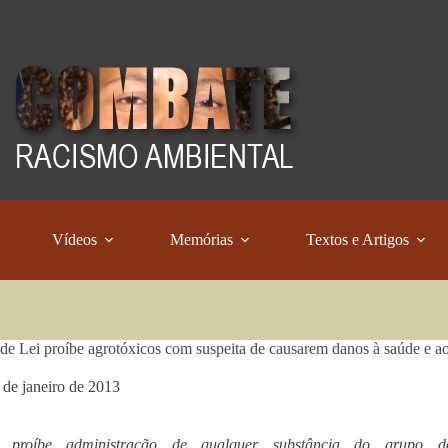
Vídeos
Memórias
Textos e Artigos
 de Lei proíbe agrotóxicos com suspeita de causarem danos à saúde e a
 de janeiro de 2013
o proíbe administração de qualquer substância do grupo d