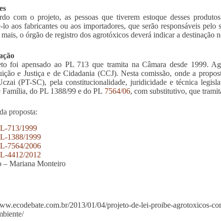
es
do com o projeto, as pessoas que tiverem estoque desses produtos
-lo aos fabricantes ou aos importadores, que serão responsáveis pelo 
 mais, o órgão de registro dos agrotóxicos deverá indicar a destinação n
ação
eto foi apensado ao PL 713 que tramita na Câmara desde 1999. Ago
uição e Justiça e de Cidadania (CCJ). Nesta comissão, onde a proposta
czai (PT-SC), pela constitucionalidade, juridicidade e técnica leg
e Família, do PL 1388/99 e do PL
7564/06
, com substitutivo, que tram
 da proposta:
L-713/1999
L-1388/1999
L-7564/2006
L-4412/2012
 – Mariana Monteiro
www.ecodebate.com.br/2013/01/04/projeto-de-lei-proibe-agrotoxicos-c
biente/