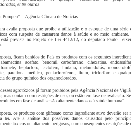
lorados, entre outras
a Pompeu* – Agência Câmara de Notícias
a avalia proposta que proíbe a utilização e o estoque de uma série 
xicos com suspeita de causarem danos à saúde e ao meio ambiente.
está prevista no Projeto de Lei 4412/12, do deputado Paulo Teixei
.
oposta, ficam banidos do País os produtos com os seguintes ingredient
 abamectina, acefato, benomil, carbofurano, cihexatina, endossulfa
 fosmete, heptacloro, lactofem, lindano, metamidofós, monocrotofó
te, parationa metílica, pentaclorofenol, tiram, triclorfom e qualqu
cia do grupo químico dos organoclorados.
desses agrotóxicos já foram proibidos pela Agência Nacional de Vigilân
, mas contam com restrições de uso, ou estão em fase de avaliação. Se
produtos em fase de análise são altamente danosos à saúde humana”.
oposta, os produtos com glifosato como ingrediente ativo deverão ser 
a lei. Até a análise dos possíveis danos causados pelo princípio
mente tóxicos ou altamente perigosos, com consequentes restrições de 