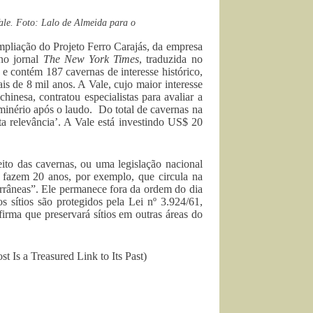
ale. Foto: Lalo de Almeida para o
mpliação do Projeto Ferro Carajás, da empresa
no jornal
The New York Times
, traduzida no
 e contém 187 cavernas de interesse histórico,
s de 8 mil anos. A Vale, cujo maior interesse
chinesa, contratou especialistas para avaliar a
 minério após o laudo. Do total de cavernas na
a relevância’. A Vale está investindo US$ 20
ito das cavernas, ou uma legislação nacional
á fazem 20 anos, por exemplo, que circula na
rrâneas”. Ele permanece fora da ordem do dia
os sítios são protegidos pela Lei nº 3.924/61,
irma que preservará sítios em outras áreas do
t Is a Treasured Link to Its Past)