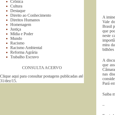
Crônica
Cultura
Destaque
Direito ao Conhecimento
A imine
Direitos Humanos
Vale do
Homenagem
Brasil 
Justiça
que pod
Mídia e Poder
neste c
Mundo
importâ
Racismo
mira da
Racismo Ambiental
bilhões
Reforma Agrária
Trabalho Escravo
A discu
que ass
CONSULTA ACERVO
Câmar
nas dis
Clique aqui para consultar postagens publicadas até
conside
31/dez/15
.
Pará em
Saiba 
–