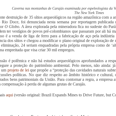
Caverna nas montanhas de Carajás examinada por espeleologista da V
The New York Times
nte destruição de 35 sítios arqueológicos na região amazônica com a a
 Rio Doce, foi denunciada nesta semana por reportagem publicada 
por
O Globo
. A área explorada pela mineradora fica no sudeste do Pará
em ter vestígios de povos pré-colombianos que passaram por ali há mai
aso é a venda de liga de ferro para a fabricação de aço pela indústria 
ncia dos sítios e chegou a modificar o plano original de exploração de
 eliminação, 24 seriam enquadradas pela própria empresa como de ‘alt
 na empreitada que visa criar 30 mil empregos.
ssão é polêmica e não há estudos arqueológicos aprofundados a respe
egure a proteção do patrimônio ambiental. Pelo menos, não ainda: j
a um
projeto de lei
que propõe a “proteção das cavidades naturais subte
cussões políticas. No que diz respeito ao âmbito histórico e cultural, 
rados bens patrimoniais da União. Para contornar a regra, a empresa af
 compensação à perda de algumas grutas de Carajás.
mais
aqui
(versão original: Brazil Expands Mines to Drive Future, but Cos