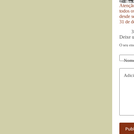
Atenção
todos o
desde se
31 de d
3
Deixe 
O seu en
Nom
Adici
Pub