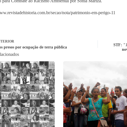
 para Combate ao Racismo Ambiental por Sonia Mariza.
www.revistadehistoria.com.br/secao/nota/patrimonio-em-perigo-11
TERIOR
STF: "J
s presos por ocupação de terra pública
no
elacionados