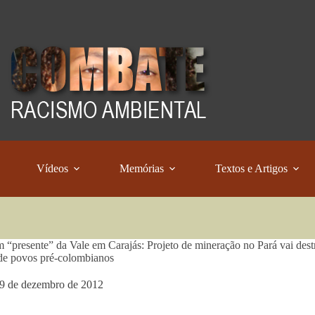
Vídeos
Memórias
Textos e Artigos
 “presente” da Vale em Carajás: Projeto de mineração no Pará vai dest
 de povos pré-colombianos
9 de dezembro de 2012