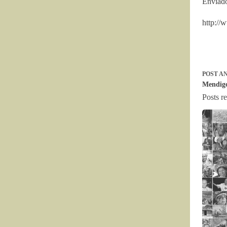
Enviado
http://
POST
AN
Mendigo
Posts r