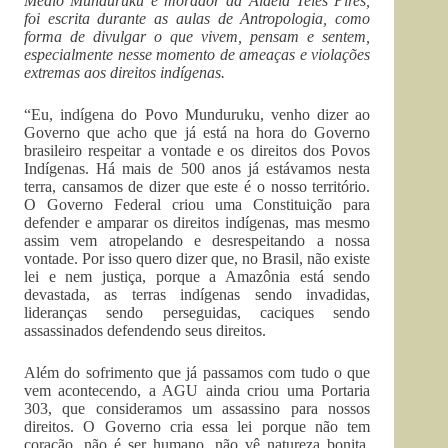
Médio Munduruku e morador da Aldeia Teles Pires,
foi escrita durante as aulas de Antropologia, como
forma de divulgar o que vivem, pensam e sentem,
especialmente nesse momento de ameaças e violações
extremas aos direitos indígenas.
“Eu, indígena do Povo Munduruku, venho dizer ao
Governo que acho que já está na hora do Governo
brasileiro respeitar a vontade e os direitos dos Povos
Indígenas. Há mais de 500 anos já estávamos nesta
terra, cansamos de dizer que este é o nosso território.
O Governo Federal criou uma Constituição para
defender e amparar os direitos indígenas, mas mesmo
assim vem atropelando e desrespeitando a nossa
vontade. Por isso quero dizer que, no Brasil, não existe
lei e nem justiça, porque a Amazônia está sendo
devastada, as terras indígenas sendo invadidas,
lideranças sendo perseguidas, caciques sendo
assassinados defendendo seus direitos.
Além do sofrimento que já passamos com tudo o que
vem acontecendo, a AGU ainda criou uma Portaria
303, que consideramos um assassino para nossos
direitos. O Governo cria essa lei porque não tem
coração, não é ser humano, não vê natureza bonita,