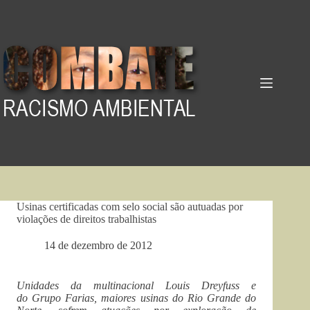
Pular
para
o
conteúdo
Usinas certificadas com selo social são autuadas por
violações de direitos trabalhistas
14 de dezembro de 2012
Unidades da multinacional Louis Dreyfuss e
do Grupo Farias, maiores usinas do Rio Grande do