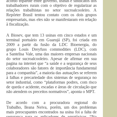
acordo tripartite entre governo, usinas e sindicatos dos
trabalhadores rurais com o objetivo de regularizar as
relações trabalhistas no setor sucroalcooleiro. A
Repórter Brasil tentou contato com os dois grupos
empresariais, mas eles não se manifestaram em relação
à fiscalização.
A Biosev, que tem 13 usinas em cinco estados e um
terminal portuário em Guarujá (SP), foi criada em
2009 a partir da fusão da LDC Bioenergia, do
grupo Louis Dreyfuss commodities (LDC), com
a Santelisa Vale, uma das maiores empresas nacionais
do setor sucroalcooleiro. Apesar de afirmar em sua
pagina na internet que “a saúde e a segurança de seus
colaboradores são fatores de importância fundamental
para a companhia”, a maioria das autuações se referem
à falhas e precariedade dos sistemas de segurança no
setor industrial, como “plataformas podres, com risco
de queda e acidente, escadas e áreas de circulação que
não atendem os preceitos normativos”, aponta o MPT.
De acordo com a procuradora regional do
Trabalho, Ileana Neiva, porém, um dos problemas
mais preocupantes encontrados na usina foi a falta de
segurança para os aplicadores de agrotóxicos. “No