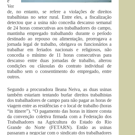
e
Ver
de, no entanto, se refere a violações de direitos
trabalhistas no setor rural. Entre eles, a fiscalização
detectou que a usina não concedia descanso semanal
de 24 horas consecutivas aos trabalhadores do campo,
mantinha empregado trabalhando durante o período
destinado ao repouso ou alimentação, prorrogava a
jornada legal de trabalho, obrigava os funcionários a
trabalhar em feriados nacionais e religiosos, não
concedia o mínimo de 11 horas consecutivas para
descanso entre duas jornadas de trabalho, alterou
condições ou cláusulas do contrato individual de
trabalho sem o consentimento do empregado, entre
outros.
Segundo a procuradora Ileana Neiva, as duas usinas
também estariam tentando burlar direitos trabalhistas
dos trabalhadores de campo para não pagar as horas de
viagem entre as residências e o local de trabalho (horas
“in itinere”). “O pagamento das horas in itinere consta
da convenção coletiva firmada com a Federação dos
Trabalhadores na Agricultura do Estado do Rio
Grande do Norte (FETARN). Então as usinas
passaram a negociar com o sindicato dos trabalhadores