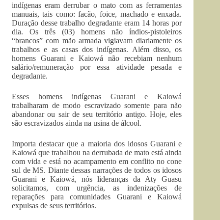
indígenas eram derrubar o mato com as ferramentas
manuais, tais como: facão, foice, machado e enxada.
Duração desse trabalho degradante eram 14 horas por
dia. Os três (03) homens não índios-pistoleiros
“brancos” com mão armada vigiavam diariamente os
trabalhos e as casas dos indígenas. Além disso, os
homens Guarani e Kaiowá não recebiam nenhum
salário/remuneração por essa atividade pesada e
degradante.
Esses homens indígenas Guarani e Kaiowá
trabalharam de modo escravizado somente para não
abandonar ou sair de seu território antigo. Hoje, eles
são escravizados ainda na usina de álcool.
Importa destacar que a maioria dos idosos Guarani e
Kaiowá que trabalhou na derrubada de mato está ainda
com vida e está no acampamento em conflito no cone
sul de MS. Diante dessas narrações de todos os idosos
Guarani e Kaiowá, nós lideranças da Aty Guasu
solicitamos, com urgência, as indenizações de
reparações para comunidades Guarani e Kaiowá
expulsas de seus territórios.