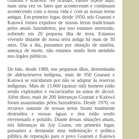
Guarani e Kaiowá. Na ocasião, vamos repetir aqui,
mais uma vez os fatos que aconteceram e continuam
acontecendo com a nossa vida e com as nossas terras
antigas. Em primeiro lugar, desde 1950, nós Guarani e
Kaiowá fomos expulsos de nossas terras tradicionais
pelos atuais fazendeiros, por isso estamos morrendo,
sofrendo em 20 pequena ilha de terra. Estamos
vivendo distante de nossa terra antiga há mais de 30
anos. Dia a dia, passamos por situação de miséria,
ameaça de morte, não estamos sendo bem atendido
nos órgãos públicos.
De fato, desde 1980, nas pequenas ilhas, denominada
de aldeia/reserva indígena, mais de 950 Guarani e
Kaiowá se suicidaram por não se adaptar às reservas
indígenas. Mais de 15.000 (quinze mil) homens estão
sendo explorados e escravizados na usina de álcool.
Além disso, mais de 200 lideranças Guarani e Kaiowá
foram assassinadas pelos fazendeiros. Desde 1970, os
recursos naturais de nossas terras foram totalmente
destruídos e nossas águas e rios estão sendo
envenenado e poluído. Diante dessas situações atuais,
nós lideranças da Aty Guasu, em primeiro lugar,
passamos a demandar uma indenização e política
pública de reparação para o povo Guarani e Kaiowá