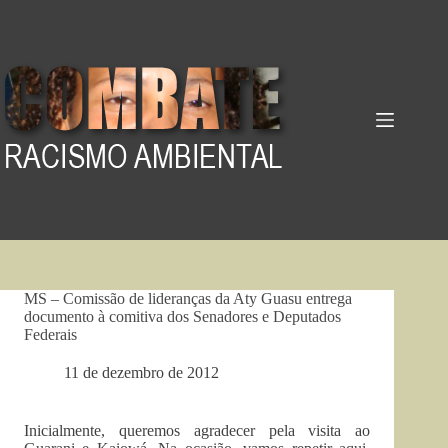
Pular
para
o
conteúdo
MS – Comissão de lideranças da Aty Guasu entrega
documento à comitiva dos Senadores e Deputados
Federais
11 de dezembro de 2012
Inicialmente, queremos agradecer pela visita ao