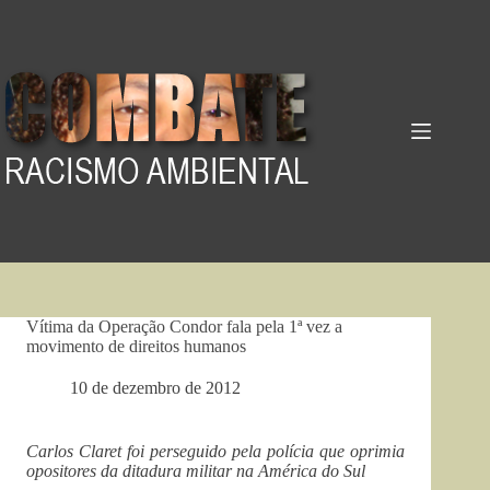
Pular
para
o
conteúdo
Vítima da Operação Condor fala pela 1ª vez a
movimento de direitos humanos
10 de dezembro de 2012
Carlos Claret foi perseguido pela polícia que oprimia
opositores da ditadura militar na América do Sul