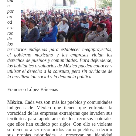
afá
n
por
ap
od
era
rse
de
los
territorios indígenas para establecer megaproyectos,
el gobierno mexicano y las empresas violan los
derechos de pueblos y comunidades. Para defenderse,
los habitantes originarios de México pueden conocer y
utilizar el derecho a la consulta, pero sin olvidarse de
la movilización social y la denuncia política
Francisco López Bárcenas
México
. Cada vez son más los pueblos y comunidades
indígenas de México que tienen que enfrentar la
voracidad de las empresas extranjeras que invaden sus
territorios para apoderarse de los recursos naturales
que ellos han cuidado por siglos. Con ello se violenta
su derecho a ser reconocidos como pueblos, a decidir
sus propias prioridades, a preservar su identidad